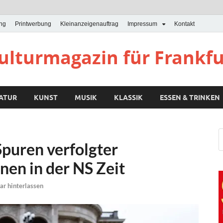
ung
Printwerbung
Kleinanzeigenauftrag
Impressum
Kontakt
Kulturmagazin für Frankf
RATUR
KUNST
MUSIK
KLASSIK
ESSEN & TRINKEN
Spuren verfolgter
nen in der NS Zeit
r hinterlassen