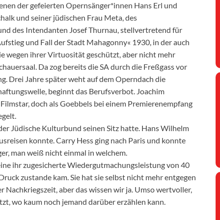
 denen der gefeierten Opernsänger*innen Hans Erl und
halk und seiner jüdischen Frau Meta, des
d des Intendanten Josef Thurnau, stellvertretend für
»Aufstieg und Fall der Stadt Mahagonny« 1930, in der auch
 wegen ihrer Virtuosität geschützt, aber nicht mehr
chauersaal. Da zog bereits die SA durch die Freßgass vor
ung. Drei Jahre später weht auf dem Operndach die
aftungswelle, beginnt das Berufsverbot. Joachim
ls Filmstar, doch als Goebbels bei einem Premierenempfang
egelt.
der Jüdische Kulturbund seinen Sitz hatte. Hans Wilhelm
 ausreisen konnte. Carry Hess ging nach Paris und konnte
ager, man weiß nicht einmal in welchem.
g eine ihr zugesicherte Wiedergutmachungsleistung von 40
 Druck zustande kam. Sie hat sie selbst nicht mehr entgegen
 Nachkriegszeit, aber das wissen wir ja. Umso wertvoller,
etzt, wo kaum noch jemand darüber erzählen kann.