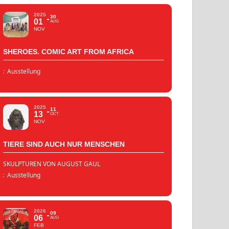
2025
30
01
AUG
NOV
SHEROES. COMIC ART FROM AFRICA
:
Ausstellung
2025
11
13
OCT
NOV
TIERE SIND AUCH NUR MENSCHEN
SKULPTUREN VON AUGUST GAUL
:
Ausstellung
2026
09
06
AUG
FEB