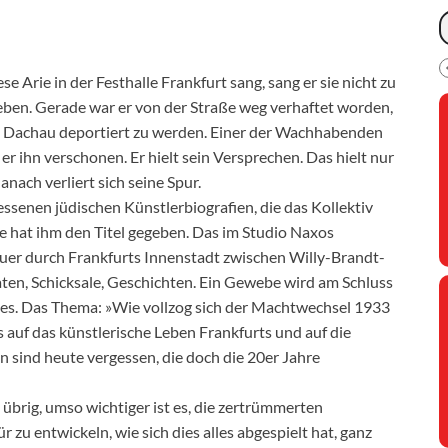
 Arie in der Festhalle Frankfurt sang, sang er sie nicht zu
eben. Gerade war er von der Straße weg verhaftet worden,
h Dachau deportiert zu werden. Einer der Wachhabenden
 er ihn verschonen. Er hielt sein Versprechen. Das hielt nur
nach verliert sich seine Spur.
essenen jüdischen Künstlerbiografien, die das Kollektiv
e hat ihm den Titel gegeben. Das im Studio Naxos
uer durch Frankfurts Innenstadt zwischen Willy-Brandt-
en, Schicksale, Geschichten. Ein Gewebe wird am Schluss
olles. Das Thema: »Wie vollzog sich der Machtwechsel 1933
s auf das künstlerische Leben Frankfurts und auf die
 sind heute vergessen, die doch die 20er Jahre
t übrig, umso wichtiger ist es, die zertrümmerten
zu entwickeln, wie sich dies alles abgespielt hat, ganz