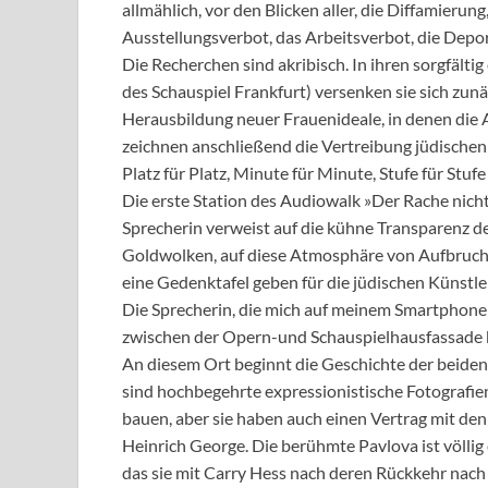
allmählich, vor den Blicken aller, die Diffamierun
Ausstellungsverbot, das Arbeitsverbot, die Depor
Die Recherchen sind akribisch. In ihren sorgfält
des Schauspiel Frankfurt) versenken sie sich zunä
Herausbildung neuer Frauenideale, in denen die A
zeichnen anschließend die Vertreibung jüdischen 
Platz für Platz, Minute für Minute, Stufe für Stufe
Die erste Station des Audiowalk »Der Rache nich
Sprecherin verweist auf die kühne Transparenz d
Goldwolken, auf diese Atmosphäre von Aufbruch 
eine Gedenktafel geben für die jüdischen Künstler,
Die Sprecherin, die mich auf meinem Smartphone zu
zwischen der Opern-und Schauspielhausfassade be
An diesem Ort beginnt die Geschichte der beiden
sind hochbegehrte expressionistische Fotografien, 
bauen, aber sie haben auch einen Vertrag mit de
Heinrich George. Die berühmte Pavlova ist völlig 
das sie mit Carry Hess nach deren Rückkehr nach 