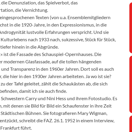
g, die Denunziation, das Spielverbot, das
tation, die Vernichtung.
ig eingesprochenen Texten (von u.a. Ensemblemitgliedern
chst in die 1920-Jahre, in den Expressionismus, in die
ndrogynität lustvolle Erfahrungen verspricht. Und sie
Kulturlebens nach 1933 nach, sukzessive, Stück für Stück,
 tiefer hinein in die Abgründe.
t« ist die Fassade des Schauspiel-Opernhauses. Die
er modernen Glasfassade, auf die tollen hängenden
und Transparenz in den 1960er Jahren. Dort soll es auch
 die hier in den 1930er Jahren arbeiteten. Ja wo ist sie?
 der Tafel geleitet, zählt die Schaukästen ab, die sich
finden, damit ich sie auch finde.
 Schwestern Carry und Nini Hess und ihrem Fotostudio. Es
mit denen sie Bild für Bild ein Schaufenster in ihre Zeit
n Städtischen Bühnen. Sie fotografieren Mary Wigman,
entzückt, schreibt die FAZ. 26.1. 1952 in einem Interview,
Frankfurt führt.