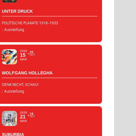
UNTER DRUCK
POLITISCHE PLAKATE 1918–1933
:
Ausstellung
2026
25
15
OCT
MAR
WOLFGANG HOLLEGHA
DENK NICHT, SCHAU!
:
Ausstellung
2026
18
21
OCT
MAR
SUBURBIA