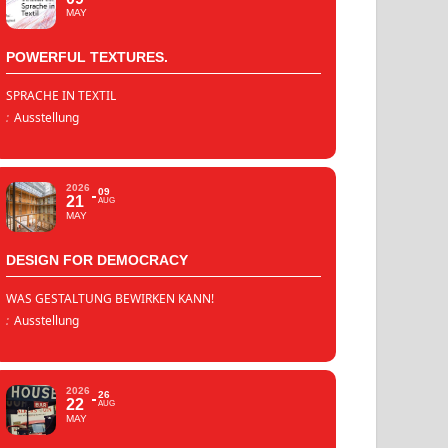
MAY
POWERFUL TEXTURES.
SPRACHE IN TEXTIL
:
Ausstellung
2026
09
21
AUG
MAY
DESIGN FOR DEMOCRACY
WAS GESTALTUNG BEWIRKEN KANN!
:
Ausstellung
2026
26
22
AUG
MAY