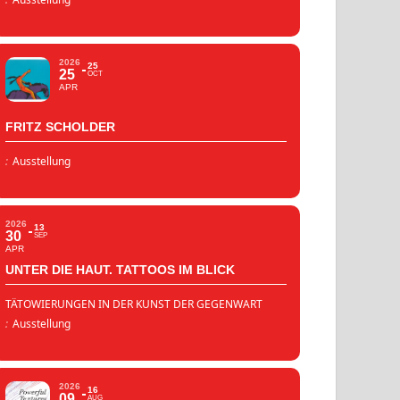
2026
25
25
OCT
APR
FRITZ SCHOLDER
:
Ausstellung
2026
13
30
SEP
APR
UNTER DIE HAUT. TATTOOS IM BLICK
TÄTOWIERUNGEN IN DER KUNST DER GEGENWART
:
Ausstellung
2026
16
09
AUG