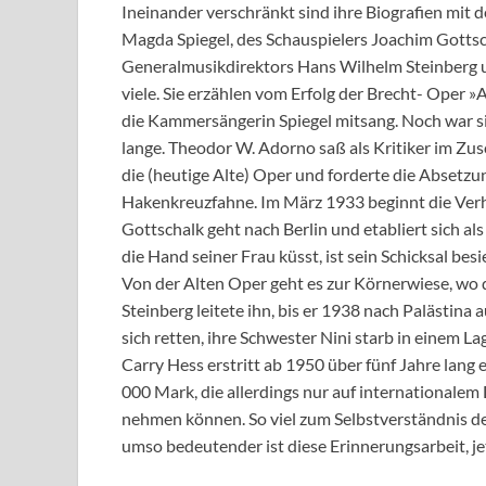
Ineinander verschränkt sind ihre Biografien mit
Magda Spiegel, des Schauspielers Joachim Gottsc
Generalmusikdirektors Hans Wilhelm Steinberg un
viele. Sie erzählen vom Erfolg der Brecht- Oper 
die Kammersängerin Spiegel mitsang. Noch war sie
lange. Theodor W. Adorno saß als Kritiker im Zus
die (heutige Alte) Oper und forderte die Absetz
Hakenkreuzfahne. Im März 1933 beginnt die Verh
Gottschalk geht nach Berlin und etabliert sich a
die Hand seiner Frau küsst, ist sein Schicksal besi
Von der Alten Oper geht es zur Körnerwiese, wo 
Steinberg leitete ihn, bis er 1938 nach Palästina
sich retten, ihre Schwester Nini starb in einem L
Carry Hess erstritt ab 1950 über fünf Jahre lan
000 Mark, die allerdings nur auf internationalem
nehmen können. So viel zum Selbstverständnis der
umso bedeutender ist diese Erinnerungsarbeit, j