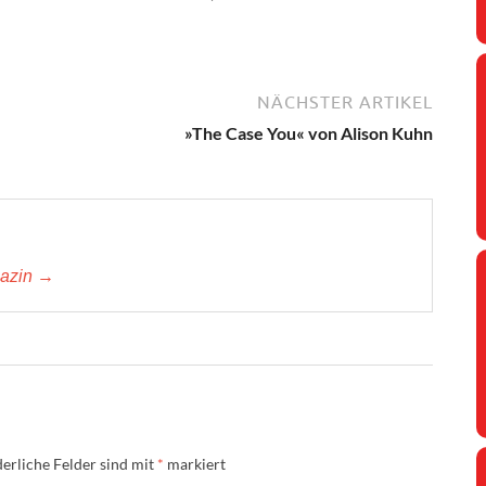
NÄCHSTER ARTIKEL
»The Case You« von Alison Kuhn
gazin →
erliche Felder sind mit
*
markiert