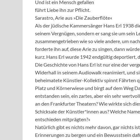
Und ist ein Mensch gefallen
führt Liebe ihn zur Pflicht.
Sarastro, Arie aus »Die Zauberflöte«
Als der jüdische Kammersänger Hans Erl 1938 diese
seinem Vergnügen, sondern er sang sie um sein L
zusammengetrieben wie so viele andere, um nac
forderte ihn auf, diese Arie zu singen, dann würde
kurz. Hans Erl wurde 1942 endgültig deportiert, da
Die Geschichte von Hans Erl ist nur eine der verg
Widerhall in seinem Audiowalk reanimiert, und si
beheimatete Künstler-Kollektiv spinnt Fährten q
Platz und Körnerwiese und birgt auf dem Weg Dat
entstanden sein, ein zartes, aber ein sehr wertv
an den Frankfurter Theatern? Wie wirkte sich die
Schicksale der Künstler*innen aus? Welche Namen
entschieden mitprägten?«
Natürlich gibt es nichts mehr davon, gar nichts is
Erinnerungen zu bergen und ein Bewusstsein dafür 