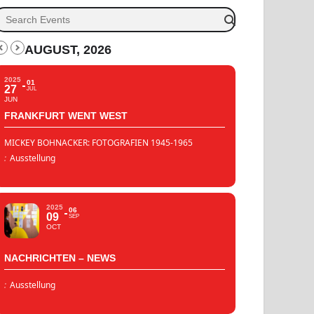
AUGUST, 2026
2025
01
27
JUL
JUN
FRANKFURT WENT WEST
MICKEY BOHNACKER: FOTOGRAFIEN 1945-1965
:
Ausstellung
2025
06
09
SEP
OCT
NACHRICHTEN – NEWS
:
Ausstellung