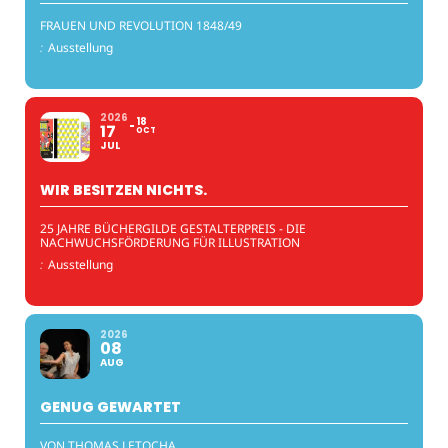
FRAUEN UND REVOLUTION 1848/49
:
Ausstellung
2026
18
17
OCT
JUL
WIR BESITZEN NICHTS.
25 JAHRE BÜCHERGILDE GESTALTERPREIS - DIE
NACHWUCHSFÖRDERUNG FÜR ILLUSTRATION
:
Ausstellung
2026
08
AUG
GENUG GEWARTET
VON THOMAS LETOCHA