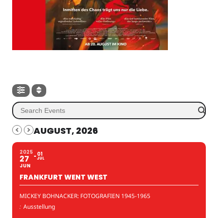
AUGUST, 2026
2025
01
27
JUL
JUN
FRANKFURT WENT WEST
MICKEY BOHNACKER: FOTOGRAFIEN 1945-1965
:
Ausstellung