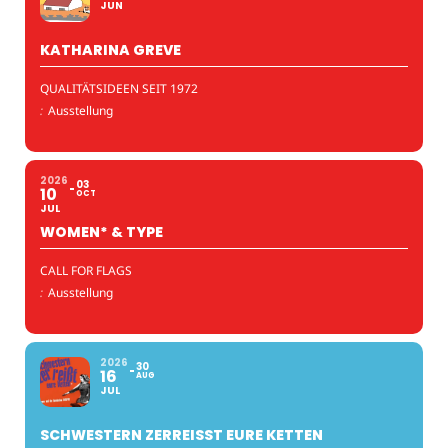
JUN
KATHARINA GREVE
QUALITÄTSIDEEN SEIT 1972
:
Ausstellung
2026
03
10
OCT
JUL
WOMEN* & TYPE
CALL FOR FLAGS
:
Ausstellung
2026
30
16
AUG
JUL
SCHWESTERN ZERREISST EURE KETTEN