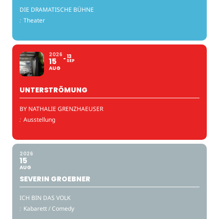
DIE DRAMATISCHE BÜHNE
:
Theater
2026
13
15
SEP
AUG
UNTERSTRÖMUNG
BY NATHALIE GRENZHAEUSER
:
Ausstellung
2026
15
AUG
SEVERIN GROEBNER
ICH BIN DAS VOLK
:
Kabarett / Comedy