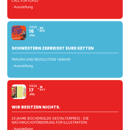
CALL FOR FLAGS
:
Ausstellung
2026
30
16
AUG
JUL
SCHWESTERN ZERREISST EURE KETTEN
FRAUEN UND REVOLUTION 1848/49
:
Ausstellung
2026
18
17
OCT
JUL
WIR BESITZEN NICHTS.
25 JAHRE BÜCHERGILDE GESTALTERPREIS - DIE
NACHWUCHSFÖRDERUNG FÜR ILLUSTRATION
:
Ausstellung