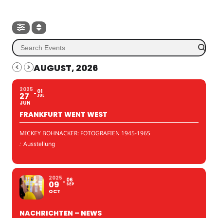
AUGUST, 2026
2025
01
27
JUL
JUN
FRANKFURT WENT WEST
MICKEY BOHNACKER: FOTOGRAFIEN 1945-1965
:
Ausstellung
2025
06
09
SEP
OCT
NACHRICHTEN – NEWS