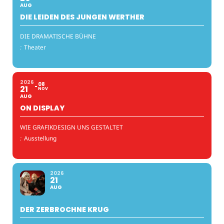
AUG
DIE LEIDEN DES JUNGEN WERTHER
DIE DRAMATISCHE BÜHNE
:
Theater
2026
08
21
NOV
AUG
ON DISPLAY
WIE GRAFIKDESIGN UNS GESTALTET
:
Ausstellung
2026
21
AUG
DER ZERBROCHNE KRUG