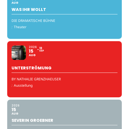
AUG
WAS IHR WOLLT
DIE DRAMATISCHE BÜHNE
:
Theater
2026
13
15
SEP
AUG
UNTERSTRÖMUNG
BY NATHALIE GRENZHAEUSER
:
Ausstellung
2026
15
AUG
SEVERIN GROEBNER