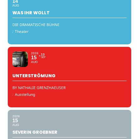
14
AUG
WAS IHR WOLLT
DIE DRAMATISCHE BÜHNE
:
Theater
2026
13
15
SEP
AUG
UNTERSTRÖMUNG
BY NATHALIE GRENZHAEUSER
:
Ausstellung
2026
15
AUG
SEVERIN GROEBNER