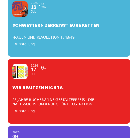
2026
30
16
AUG
JUL
SCHWESTERN ZERREISST EURE KETTEN
FRAUEN UND REVOLUTION 1848/49
:
Ausstellung
2026
18
17
OCT
JUL
WIR BESITZEN NICHTS.
25 JAHRE BÜCHERGILDE GESTALTERPREIS - DIE
NACHWUCHSFÖRDERUNG FÜR ILLUSTRATION
:
Ausstellung
2026
09