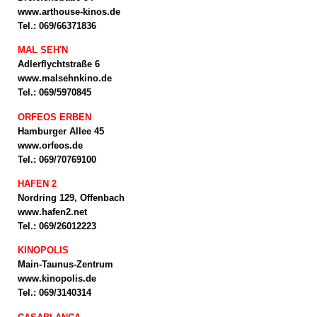
www.arthouse-kinos.de
Tel.: 069/66371836
MAL SEH'N
Adlerflychtstraße 6
www.malsehnkino.de
Tel.: 069/5970845
ORFEOS ERBEN
Hamburger Allee 45
www.orfeos.de
Tel.: 069/70769100
HAFEN 2
Nordring 129, Offenbach
www.hafen2.net
Tel.: 069/26012223
KINOPOLIS
Main-Taunus-Zentrum
www.kinopolis.de
Tel.: 069/3140314