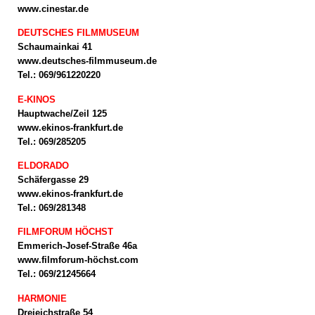
www.cinestar.de
DEUTSCHES FILMMUSEUM
Schaumainkai 41
www.deutsches-filmmuseum.de
Tel.: 069/961220220
E-KINOS
Hauptwache/Zeil 125
www.ekinos-frankfurt.de
Tel.: 069/285205
ELDORADO
Schäfergasse 29
www.ekinos-frankfurt.de
Tel.: 069/281348
FILMFORUM HÖCHST
Emmerich-Josef-Straße 46a
www.filmforum-höchst.com
Tel.: 069/21245664
HARMONIE
Dreieichstraße 54