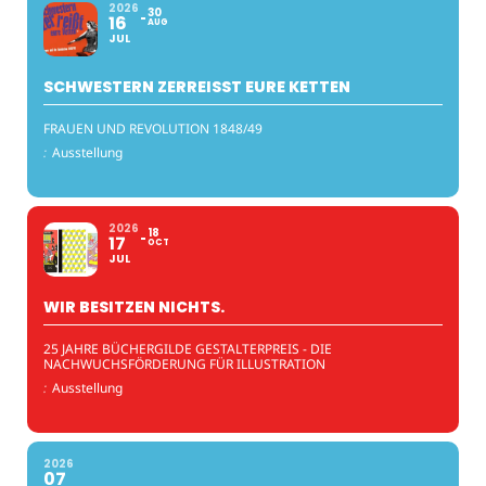
2026
30
16
AUG
JUL
SCHWESTERN ZERREISST EURE KETTEN
FRAUEN UND REVOLUTION 1848/49
:
Ausstellung
2026
18
17
OCT
JUL
WIR BESITZEN NICHTS.
25 JAHRE BÜCHERGILDE GESTALTERPREIS - DIE
NACHWUCHSFÖRDERUNG FÜR ILLUSTRATION
:
Ausstellung
2026
07