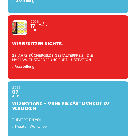
:
Ausstellung
2026
18
17
OCT
JUL
WIR BESITZEN NICHTS.
25 JAHRE BÜCHERGILDE GESTALTERPREIS - DIE
NACHWUCHSFÖRDERUNG FÜR ILLUSTRATION
:
Ausstellung
2026
07
AUG
WIDERSTAND – OHNE DIE ZÄRTLICHKEIT ZU
VERLIEREN
THEATRO EN VOL
:
Theater,
Workshop