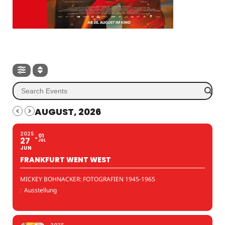
AUGUST, 2026
2025
01
27
JUL
JUN
FRANKFURT WENT WEST
MICKEY BOHNACKER: FOTOGRAFIEN 1945-1965
:
Ausstellung