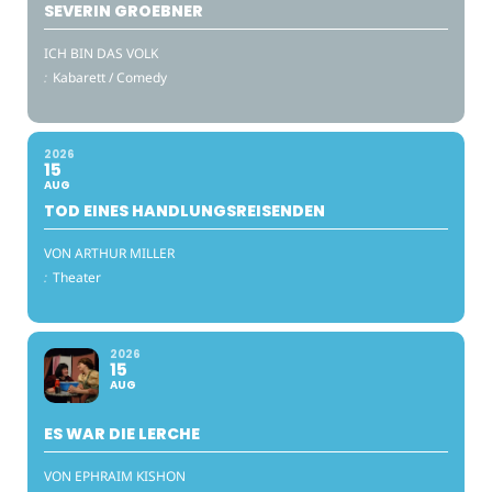
SEVERIN GROEBNER
ICH BIN DAS VOLK
:
Kabarett / Comedy
2026
15
AUG
TOD EINES HANDLUNGSREISENDEN
VON ARTHUR MILLER
:
Theater
2026
15
AUG
ES WAR DIE LERCHE
VON EPHRAIM KISHON