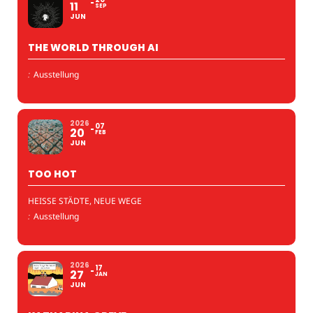
11
SEP
JUN
THE WORLD THROUGH AI
:
Ausstellung
2026
07
20
FEB
JUN
TOO HOT
HEISSE STÄDTE, NEUE WEGE
:
Ausstellung
2026
17
27
JAN
JUN