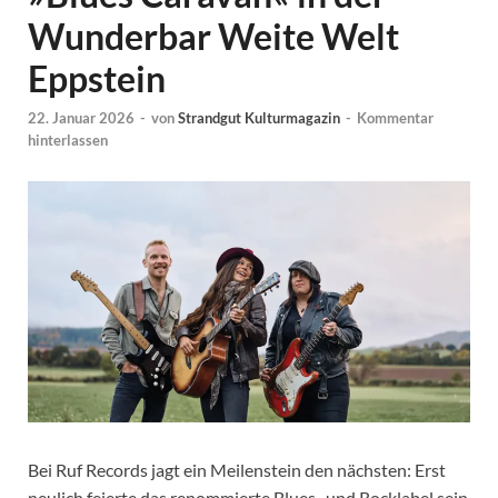
Wunderbar Weite Welt
Eppstein
22. Januar 2026
-
von
Strandgut Kulturmagazin
-
Kommentar
hinterlassen
Bei Ruf Records jagt ein Meilenstein den nächsten: Erst
neulich feierte das renommierte Blues- und Rocklabel sein