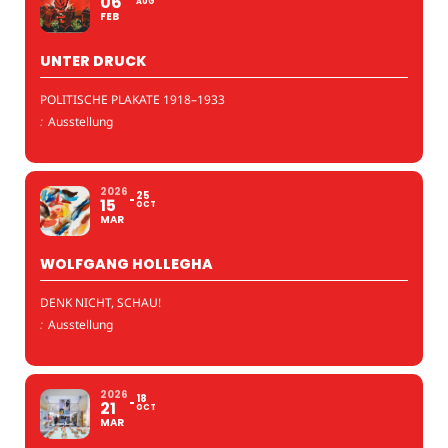
06
AUG
FEB
UNTER DRUCK
POLITISCHE PLAKATE 1918–1933
:
Ausstellung
2026
25
15
OCT
MAR
WOLFGANG HOLLEGHA
DENK NICHT, SCHAU!
:
Ausstellung
2026
18
21
OCT
MAR