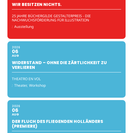
WIR BESITZEN NICHTS.
25 JAHRE BÜCHERGILDE GESTALTERPREIS - DIE
NACHWUCHSFÖRDERUNG FÜR ILLUSTRATION
:
Ausstellung
2026
06
AUG
WIDERSTAND – OHNE DIE ZÄRTLICHKEIT ZU
VERLIEREN
THEATRO EN VOL
:
Theater,
Workshop
2026
06
AUG
DER FLUCH DES FLIEGENDEN HOLLÄNDERS
(PREMIERE)