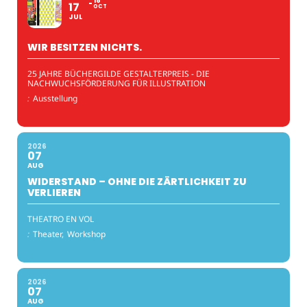
18
17
OCT
JUL
WIR BESITZEN NICHTS.
25 JAHRE BÜCHERGILDE GESTALTERPREIS - DIE
NACHWUCHSFÖRDERUNG FÜR ILLUSTRATION
:
Ausstellung
2026
07
AUG
WIDERSTAND – OHNE DIE ZÄRTLICHKEIT ZU
VERLIEREN
THEATRO EN VOL
:
Theater,
Workshop
2026
07
AUG