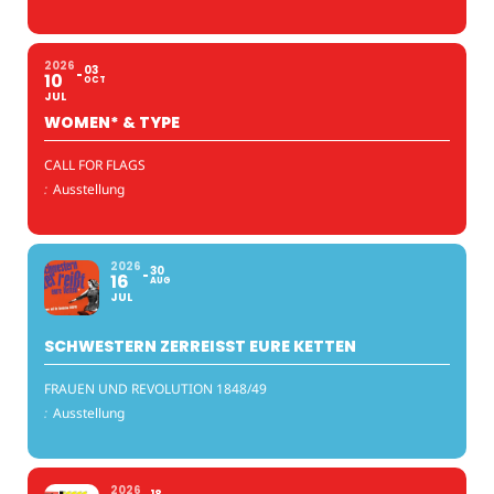
2026
03
10
OCT
JUL
WOMEN* & TYPE
CALL FOR FLAGS
:
Ausstellung
2026
30
16
AUG
JUL
SCHWESTERN ZERREISST EURE KETTEN
FRAUEN UND REVOLUTION 1848/49
:
Ausstellung
2026