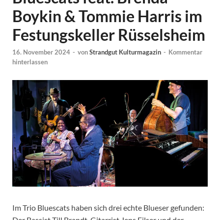
Boykin & Tommie Harris im
Festungskeller Rüsselsheim
16. November 2024
-
von
Strandgut Kulturmagazin
-
Kommentar
hinterlassen
Im Trio Bluescats haben sich drei echte Blueser gefunden:
Der Bassist Till Brandt, Gitarrist Jens Filser und der