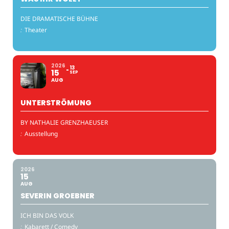
DIE DRAMATISCHE BÜHNE
:
Theater
2026
13
15
SEP
AUG
UNTERSTRÖMUNG
BY NATHALIE GRENZHAEUSER
:
Ausstellung
2026
15
AUG
SEVERIN GROEBNER
ICH BIN DAS VOLK
:
Kabarett / Comedy