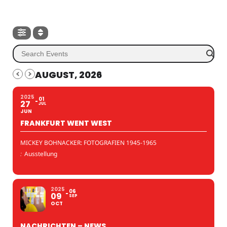
AUGUST, 2026
2025
01
27
JUL
JUN
FRANKFURT WENT WEST
MICKEY BOHNACKER: FOTOGRAFIEN 1945-1965
:
Ausstellung
2025
06
09
SEP
OCT
NACHRICHTEN – NEWS