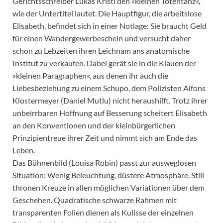
Gerichtsschreiber Lukas Kristl den »kleinen Totentanz«,
wie der Untertitel lautet. Die Hauptfigur, die arbeitslose
Elisabeth, befindet sich in einer Notlage: Sie braucht Geld
für einen Wandergewerbeschein und versucht daher
schon zu Lebzeiten ihren Leichnam ans anatomische
Institut zu verkaufen. Dabei gerät sie in die Klauen der
»kleinen Paragraphen«, aus denen ihr auch die
Liebesbeziehung zu einem Schupo, dem Polizisten Alfons
Klostermeyer (Daniel Mutlu) nicht heraushilft. Trotz ihrer
unbeirrbaren Hoffnung auf Besserung scheitert Elisabeth
an den Konventionen und der kleinbürgerlichen
Prinzipientreue ihrer Zeit und nimmt sich am Ende das
Leben.
Das Bühnenbild (Louisa Robin) passt zur ausweglosen
Situation: Wenig Beleuchtung, düstere Atmosphäre. Still
thronen Kreuze in allen möglichen Variationen über dem
Geschehen. Quadratische schwarze Rahmen mit
transparenten Folien dienen als Kulisse der einzelnen