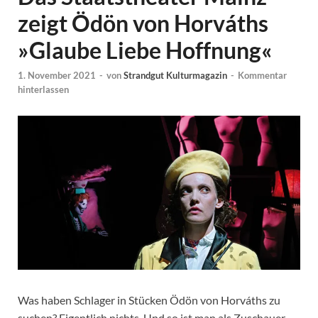
zeigt Ödön von Horváths
»Glaube Liebe Hoffnung«
1. November 2021
-
von
Strandgut Kulturmagazin
-
Kommentar
hinterlassen
Was haben Schlager in Stücken Ödön von Horváths zu
suchen? Eigentlich nichts. Und so ist man als Zuschauer