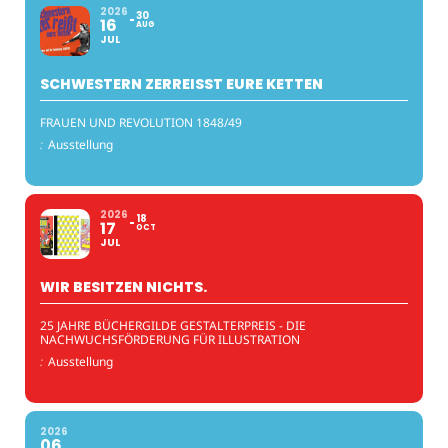
2026
30
16
AUG
JUL
SCHWESTERN ZERREISST EURE KETTEN
FRAUEN UND REVOLUTION 1848/49
:
Ausstellung
2026
18
17
OCT
JUL
WIR BESITZEN NICHTS.
25 JAHRE BÜCHERGILDE GESTALTERPREIS - DIE
NACHWUCHSFÖRDERUNG FÜR ILLUSTRATION
:
Ausstellung
2026
06