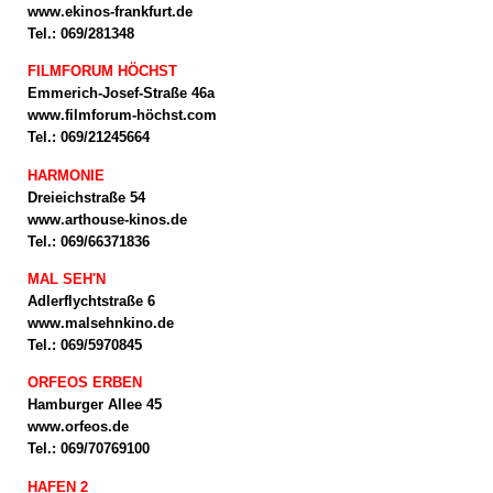
www.ekinos-frankfurt.de
Tel.: 069/281348
FILMFORUM HÖCHST
Emmerich-Josef-Straße 46a
www.filmforum-höchst.com
Tel.: 069/21245664
HARMONIE
Dreieichstraße 54
www.arthouse-kinos.de
Tel.: 069/66371836
MAL SEH'N
Adlerflychtstraße 6
www.malsehnkino.de
Tel.: 069/5970845
ORFEOS ERBEN
Hamburger Allee 45
www.orfeos.de
Tel.: 069/70769100
HAFEN 2