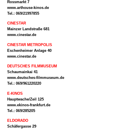
Rossmarkt 7
www.arthouse-kinos.de
Tel.: 069/21997855
CINESTAR
Mainzer Landstraße 681
www.cinestar.de
CINESTAR METROPOLIS
Eschenheimer Anlage 40
www.cinestar.de
DEUTSCHES FILMMUSEUM
Schaumainkai 41
www.deutsches-filmmuseum.de
Tel.: 069/961220220
E-KINOS
Hauptwache/Zeil 125
www.ekinos-frankfurt.de
Tel.: 069/285205
ELDORADO
Schäfergasse 29