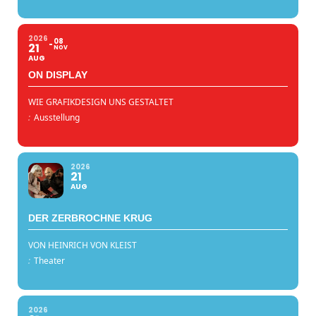
2026
08
21
NOV
AUG
ON DISPLAY
WIE GRAFIKDESIGN UNS GESTALTET
:
Ausstellung
2026
21
AUG
DER ZERBROCHNE KRUG
VON HEINRICH VON KLEIST
:
Theater
2026