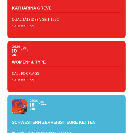
KATHARINA GREVE
QUALITÄTSIDEEN SEIT 1972
:
Ausstellung
2026
03
10
OCT
JUL
WOMEN* & TYPE
CALL FOR FLAGS
:
Ausstellung
2026
30
16
AUG
JUL
SCHWESTERN ZERREISST EURE KETTEN