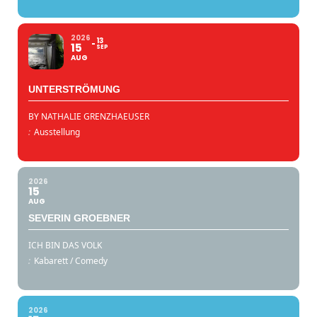
2026
13
15
SEP
AUG
UNTERSTRÖMUNG
BY NATHALIE GRENZHAEUSER
:
Ausstellung
2026
15
AUG
SEVERIN GROEBNER
ICH BIN DAS VOLK
:
Kabarett / Comedy
2026