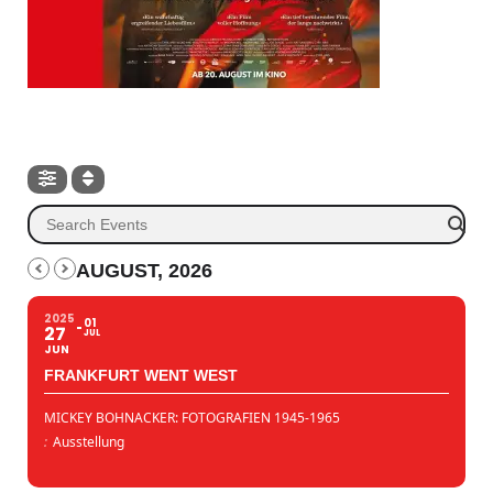
AUGUST, 2026
2025
01
27
JUL
JUN
FRANKFURT WENT WEST
MICKEY BOHNACKER: FOTOGRAFIEN 1945-1965
:
Ausstellung