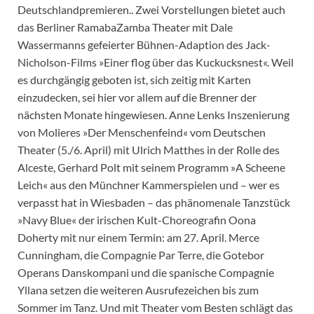
Deutschlandpremieren.. Zwei Vorstellungen bietet auch
das Berliner RamabaZamba Theater mit Dale
Wassermanns gefeierter Bühnen-Adaption des Jack-
Nicholson-Films »Einer flog über das Kuckucksnest«. Weil
es durchgängig geboten ist, sich zeitig mit Karten
einzudecken, sei hier vor allem auf die Brenner der
nächsten Monate hingewiesen. Anne Lenks Inszenierung
von Molieres »Der Menschenfeind« vom Deutschen
Theater (5./6. April) mit Ulrich Matthes in der Rolle des
Alceste, Gerhard Polt mit seinem Programm »A Scheene
Leich« aus den Münchner Kammerspielen und – wer es
verpasst hat in Wiesbaden – das phänomenale Tanzstück
»Navy Blue« der irischen Kult-Choreografin Oona
Doherty mit nur einem Termin: am 27. April. Merce
Cunningham, die Compagnie Par Terre, die Gotebor
Operans Danskompani und die spanische Compagnie
Yllana setzen die weiteren Ausrufezeichen bis zum
Sommer im Tanz. Und mit Theater vom Besten schlägt das