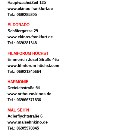
Hauptwache/Zeil 125
www.ekinos-frankfurt.de
Tel.: 069/285205
ELDORADO
Schäfergasse 29
www.ekinos-frankfurt.de
Tel.: 069/281348
FILMFORUM HÖCHST
Emmerich-Josef-Straße 46a
www.filmforum-höchst.com
Tel.: 069/21245664
HARMONIE
Dreieichstraße 54
www.arthouse-kinos.de
Tel.: 069/66371836
MAL SEH'N
Adlerflychtstraße 6
www.malsehnkino.de
Tel.: 069/5970845