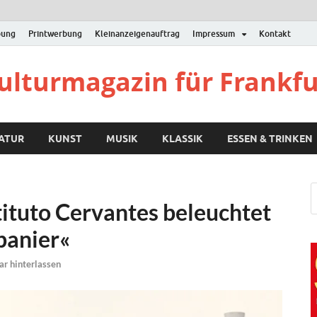
bung
Printwerbung
Kleinanzeigenauftrag
Impressum
Kontakt
Kulturmagazin für Frankf
RATUR
KUNST
MUSIK
KLASSIK
ESSEN & TRINKEN
tituto Cervantes beleuchtet
panier«
r hinterlassen