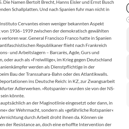
5. Die Namen Bertolt Brecht, Hanns Eisler und Ernst Busch
enden Schallplatten. Und nach Spanien fuhr man nicht in
r Instituto Cervantes einen weniger bekannten Aspekt
eg von 1936–1939 zwischen der demokratisch gewählten
 verloren war. General Francisco Franco hatte in Spanien
r antifaschistischen Republikaner flieht nach Frankreich
ons- und Arbeitslagern – Barcarès, Agde, Gurs und
, oder auch als »Freiwillige«, im Krieg gegen Deutschland
anienkämpfer werden als Dienstpflichtige in der
 beim Bau der Transsahara-Bahn oder des Atlantikwalls.
 Deportationen ins Deutsche Reich: in KZ, zur Zwangsarbeit
nkfurter Adlerwerken. »Rotspanier« wurden sie von der NS-
sein könnte.
hauptsächlich an der Maginotlinie eingesetzt oder dann, in
ene« der Wehrmacht, sondern als »gefährliche Rotspanier«
 Vernichtung durch Arbeit droht ihnen da. Können sie
en der Resistance an, doch eine erhoffte Intervention der