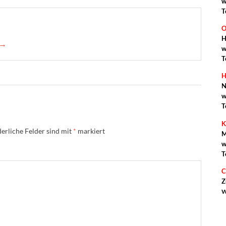
w
T
O
H
 →
w
T
H
N
w
T
K
erliche Felder sind mit
*
markiert
M
w
T
C
Z
w