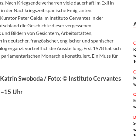
s. Nach Kriegsende verharren viele dauerhaft im Exil in
 in der Nachkriegszeit spanische Emigranten.
Kurator Peter Gaida im Instituto Cervantes in der
utschland die Geschichte dieser vergessenen
 und Bildern von Gesichtern, Arbeitsstätten,
n deutscher, französischer, englischer und spanischer
C
og ergänzt vortrefflich die Ausstellung. Erst 1978 hat sich
R
r parlamentarischen Monarchie konstituiert. Ein Muss für
w
T
C
Katrin Swoboda / Foto: © Instituto Cervantes
M
w
 9–15 Uhr
C
E
w
D
S
w
T