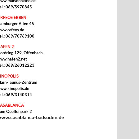
ww.malsehnkino.de
el.: 069/5970845
RFEOS ERBEN
amburger Allee 45
ww.orfeos.de
el.: 069/70769100
AFEN 2
ordring 129, Offenbach
ww.hafen2.net
el.: 069/26012223
INOPOLIS
ain-Taunus-Zentrum
ww.kinopolis.de
el.: 069/3140314
ASABLANCA
um Quellenpark 2
ww.casablanca-badsoden.de