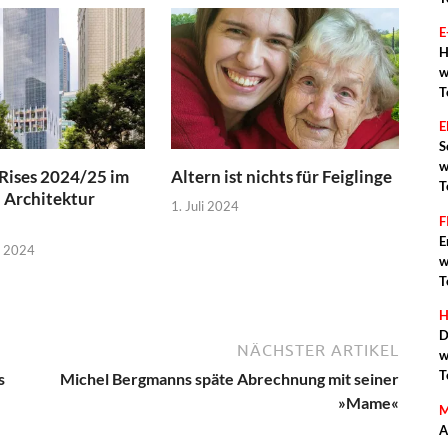
E
H
w
T
S
w
Rises 2024/25 im
Altern ist nichts für Feiglinge
T
 Architektur
1. Juli 2024
F
E
r 2024
w
T
H
D
NÄCHSTER ARTIKEL
w
T
s
Michel Bergmanns späte Abrechnung mit seiner
»Mame«
M
A