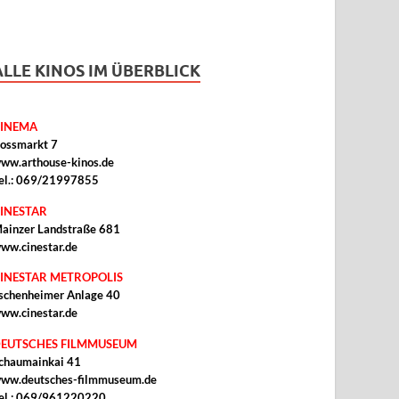
ALLE KINOS IM ÜBERBLICK
INEMA
ossmarkt 7
ww.arthouse-kinos.de
el.: 069/21997855
INESTAR
ainzer Landstraße 681
ww.cinestar.de
INESTAR METROPOLIS
schenheimer Anlage 40
ww.cinestar.de
EUTSCHES FILMMUSEUM
chaumainkai 41
ww.deutsches-filmmuseum.de
el.: 069/961220220