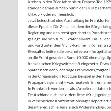
Kreisen in den 70er Jahre bis zu Francos Tod 197
standen damals auf den nur in der DDR zu erhalt
Urlaub – oder nur heimlich.
Jetzt beleuchtet eine Ausstellung im Frankfurte
dieser Epoche: Die Zeit, nachdem der Bürgerkri
Regierung und den rechtsgerichteten Putschisten
gesiegt und sich zum Diktator erklärt. Ein Teil de
und wird unter dem Vichy-Regime in Konzentrati
Rivesaltes heißen die bekanntesten – festgehalten
an die Front geschickt. Rund 90.000 ehemalige Sp
französischen Kriegswirtschaft eingesetzt. Etwa.
Später, nach der Niederlage Frankreichs, folgten
in der Organisation Todt zum Beispiel in den Fra
Propaganda genannt – was heute ein Ehrenname 
In Frankreich werden sie als »Arbeitersoldaten« 
Deutschland nicht als ordentliche »Kriegsgefang
in verschiedene Konzentrationslager deportiert.
desertieren, schließen sie sich Widerstandsgrupp