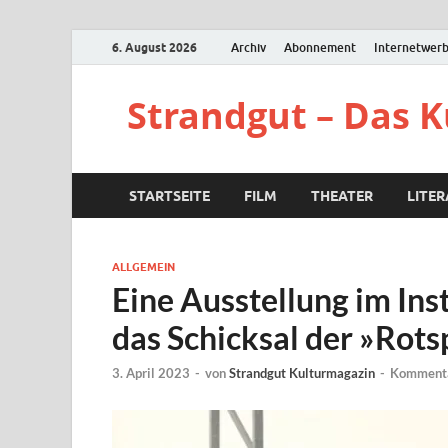
6. August 2026
Archiv
Abonnement
Internetwer
Strandgut – Das 
STARTSEITE
FILM
THEATER
LITE
ALLGEMEIN
Eine Ausstellung im Ins
das Schicksal der »Rots
3. April 2023
-
von
Strandgut Kulturmagazin
-
Kommenta