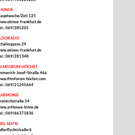
-KINOS
auptwache/Zeil 125
ww.ekinos-frankfurt.de
el.: 069/285205
ELDORADO
chäfergasse 29
ww.ekinos-frankfurt.de
el.: 069/281348
ILMFORUM HÖCHST
mmerich-Josef-Straße 46a
ww.filmforum-höchst.com
el.: 069/21245664
ARMONIE
reieichstraße 54
ww.arthouse-kinos.de
el.: 069/66371836
AL SEH'N
dlerflychtstraße 6