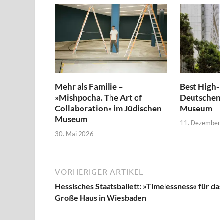
Mehr als Familie –
Best High-
»Mishpocha. The Art of
Deutschen
Collaboration« im Jüdischen
Museum
Museum
11. Dezembe
30. Mai 2026
VORHERIGER ARTIKEL
Hessisches Staatsballett: »Timelessness« für da
Große Haus in Wiesbaden