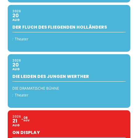
2026
20
AUG
DER FLUCH DES FLIEGENDEN HOLLÄNDERS
:
Theater
2026
20
AUG
DIE LEIDEN DES JUNGEN WERTHER
DIE DRAMATISCHE BÜHNE
:
Theater
2026
08
21
NOV
AUG
ON DISPLAY