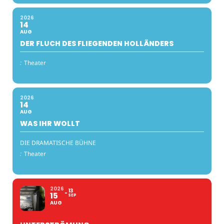
2026
14
AUG
DER FLUCH DES FLIEGENDEN HOLLÄNDERS
:
Theater
2026
14
AUG
WAS IHR WOLLT
DIE DRAMATISCHE BÜHNE
:
Theater
2026
13
15
SEP
AUG