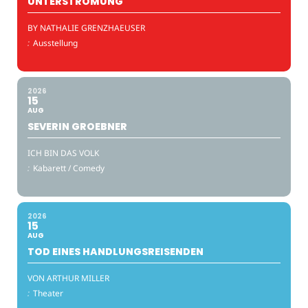
UNTERSTRÖMUNG
BY NATHALIE GRENZHAEUSER
:
Ausstellung
2026
15
AUG
SEVERIN GROEBNER
ICH BIN DAS VOLK
:
Kabarett / Comedy
2026
15
AUG
TOD EINES HANDLUNGSREISENDEN
VON ARTHUR MILLER
:
Theater