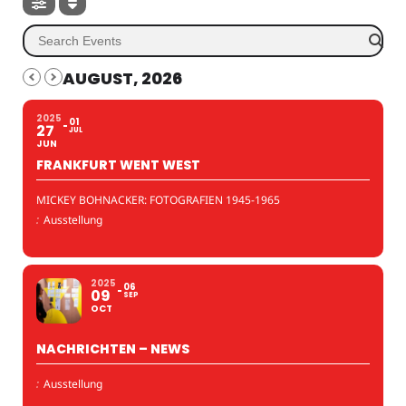
AUGUST, 2026
2025
01
27
JUL
JUN
FRANKFURT WENT WEST
MICKEY BOHNACKER: FOTOGRAFIEN 1945-1965
:
Ausstellung
2025
06
09
SEP
OCT
NACHRICHTEN – NEWS
:
Ausstellung