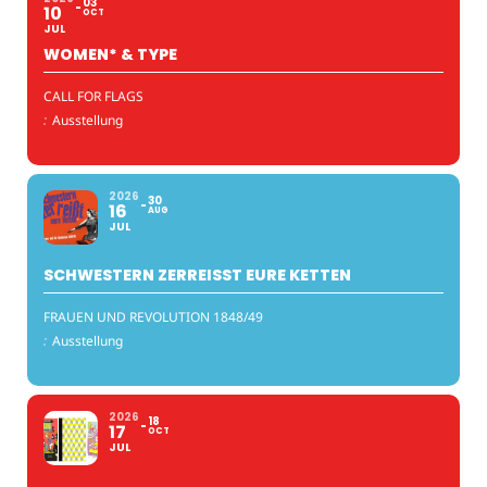
03
10
OCT
JUL
WOMEN* & TYPE
CALL FOR FLAGS
:
Ausstellung
2026
30
16
AUG
JUL
SCHWESTERN ZERREISST EURE KETTEN
FRAUEN UND REVOLUTION 1848/49
:
Ausstellung
2026
18
17
OCT
JUL