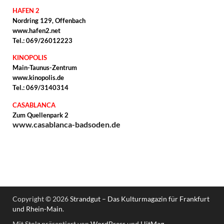
HAFEN 2
Nordring 129, Offenbach
www.hafen2.net
Tel.: 069/26012223
KINOPOLIS
Main-Taunus-Zentrum
www.kinopolis.de
Tel.: 069/3140314
CASABLANCA
Zum Quellenpark 2
www.casablanca-badsoden.de
Copyright © 2026
Strandgut – Das Kulturmagazin für Frankfurt
und Rhein-Main
.
Mit Stolz präsentiert von
WordPress
und
HitMag
.