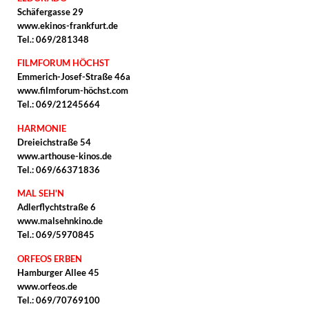
Schäfergasse 29
www.ekinos-frankfurt.de
Tel.: 069/281348
FILMFORUM HÖCHST
Emmerich-Josef-Straße 46a
www.filmforum-höchst.com
Tel.: 069/21245664
HARMONIE
Dreieichstraße 54
www.arthouse-kinos.de
Tel.: 069/66371836
MAL SEH'N
Adlerflychtstraße 6
www.malsehnkino.de
Tel.: 069/5970845
ORFEOS ERBEN
Hamburger Allee 45
www.orfeos.de
Tel.: 069/70769100