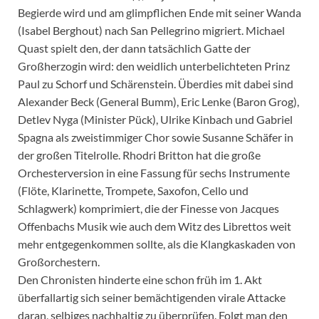
Begierde wird und am glimpflichen Ende mit seiner Wanda
(Isabel Berghout) nach San Pellegrino migriert. Michael
Quast spielt den, der dann tatsächlich Gatte der
Großherzogin wird: den weidlich unterbelichteten Prinz
Paul zu Schorf und Schärenstein. Überdies mit dabei sind
Alexander Beck (General Bumm), Eric Lenke (Baron Grog),
Detlev Nyga (Minister Pück), Ulrike Kinbach und Gabriel
Spagna als zweistimmiger Chor sowie Susanne Schäfer in
der großen Titelrolle. Rhodri Britton hat die große
Orchesterversion in eine Fassung für sechs Instrumente
(Flöte, Klarinette, Trompete, Saxofon, Cello und
Schlagwerk) komprimiert, die der Finesse von Jacques
Offenbachs Musik wie auch dem Witz des Librettos weit
mehr entgegenkommen sollte, als die Klangkaskaden von
Großorchestern.
Den Chronisten hinderte eine schon früh im 1. Akt
überfallartig sich seiner bemächtigenden virale Attacke
daran, selbiges nachhaltig zu überprüfen. Folgt man den