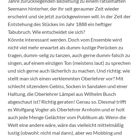
Jahre zurückliegenden Beziehung zu einem rätselhaften
Seemann hinterher, der ihr seit geraumer Zeit wieder
erscheint und sie jetzt zurückgewinnen will. In der Zeit der
Entstehung des Stückes im Jahr 1888 ein heftiger
Tabubruch. Wie entscheidet sie sich?
Könnte interessant werden. Doch vom Ensemble wird
nicht viel mehr erwartet als dumm-lustige Perücken zu
tragen, dumm-selig zu tanzen, auch gerne dumm-falsch zu
singen, auf einem einzigen Ton (meistens laut) zu sprechen
und sich gerne auch lächerlich zu machen. Und richtig: wie
stellt man sich einen verklemmten Oberlehrer vor? Mit
schlecht sitzendem Gebiss, Socken in Sandalen und einer
Haltung, die Oberlehrer Lämpel aus Wilhelm Busch
abgeschaut ist? Richtig geraten! Genau so. Diesmal trifft
es Wolfgang Vogler als Oberlehrer Arnholm und er holt
auch jede Menge Gelächter vom Publikum ab. Wenn die
Welt eine andere wäre, wäre das vielleicht mittelmäßig
lustig (obwohl: nicht mal dann), aber wo Mobbing und