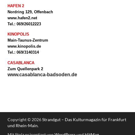
HAFEN 2
Nordring 129, Offenbach
www.hafen2.net
Tel.: 069/26012223
KINOPOLIS
Main-Taunus-Zentrum
www.kinopolis.de
Tel.: 069/3140314
CASABLANCA
Zum Quellenpark 2
www.casablanca-badsoden.de
Copyright © 2026
Strandgut – Das Kulturmagazin für Frankfurt
und Rhein-Main
.
Mit Stolz präsentiert von
WordPress
und
HitMag
.