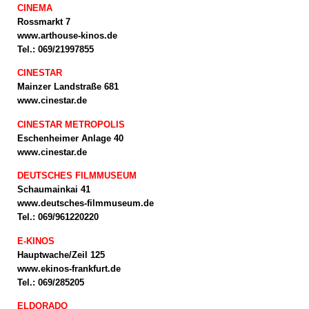
CINEMA
Rossmarkt 7
www.arthouse-kinos.de
Tel.: 069/21997855
CINESTAR
Mainzer Landstraße 681
www.cinestar.de
CINESTAR METROPOLIS
Eschenheimer Anlage 40
www.cinestar.de
DEUTSCHES FILMMUSEUM
Schaumainkai 41
www.deutsches-filmmuseum.de
Tel.: 069/961220220
E-KINOS
Hauptwache/Zeil 125
www.ekinos-frankfurt.de
Tel.: 069/285205
ELDORADO