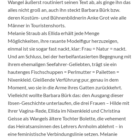
Wangel äußerst routiniert seinen Text ab, als ginge ihn das
alles nicht groß an, auch ihn steckt Barbara Bürk bzw.
deren Kostüm- und Bühnenbildnerin Anke Grot wie alle
Männer in Touristenshorts.
Melanie Straub als Ellida erhält jede Menge
Möglichkeiten, ihre rasante Modelfigur herzuzeigen,
einmal ist sie sogar fast nackt, klar: Frau = Natur = nackt.
Und am Schluss, bei der herbeifantasierten Begegnung mit
ihrem ehemaligen Seefahrer-Geliebten, trägt sie ein
hautenges Fischschuppen = Perlmutter = Pailetten =
Nixenkleid. Gleißende Verführung pur, genau in dem
Moment, wo sie in die Arme ihres Gatten zurückkehrt.
Vielleicht wollte Barbara Bürk das: den Ausgang dieser
Ibsen-Geschichte unterlaufen, die drei Frauen – Hilde mit
ihrer Vagina-Rede, Ellida im Nixenkleid und Christina
Geisse als Wangels ältere Tochter Bolette, die vehement
das Heiratsansinnen des Lehrers Arnholm ablehnt – in
eine feministische Verbindungslinie setzen. Melanie