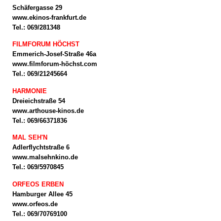
Schäfergasse 29
www.ekinos-frankfurt.de
Tel.: 069/281348
FILMFORUM HÖCHST
Emmerich-Josef-Straße 46a
www.filmforum-höchst.com
Tel.: 069/21245664
HARMONIE
Dreieichstraße 54
www.arthouse-kinos.de
Tel.: 069/66371836
MAL SEH'N
Adlerflychtstraße 6
www.malsehnkino.de
Tel.: 069/5970845
ORFEOS ERBEN
Hamburger Allee 45
www.orfeos.de
Tel.: 069/70769100