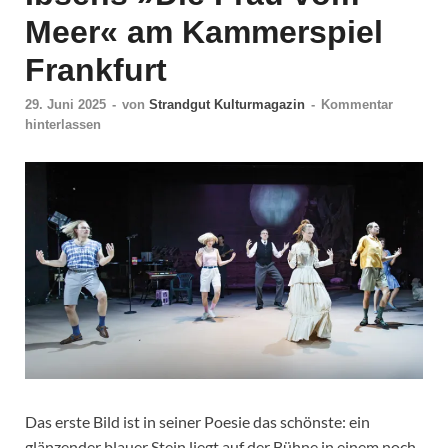
Meer« am Kammerspiel
Frankfurt
29. Juni 2025
-
von
Strandgut Kulturmagazin
-
Kommentar
hinterlassen
Das erste Bild ist in seiner Poesie das schönste: ein
glänzender blauer Stein liegt auf der Bühne in einem noch