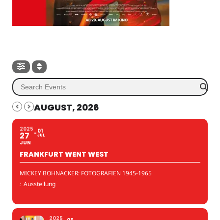
AUGUST, 2026
2025
01
27
JUL
JUN
FRANKFURT WENT WEST
MICKEY BOHNACKER: FOTOGRAFIEN 1945-1965
:
Ausstellung
2025