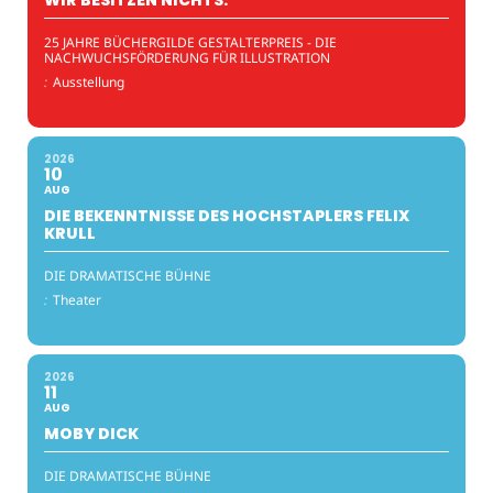
25 JAHRE BÜCHERGILDE GESTALTERPREIS - DIE
NACHWUCHSFÖRDERUNG FÜR ILLUSTRATION
:
Ausstellung
2026
10
AUG
DIE BEKENNTNISSE DES HOCHSTAPLERS FELIX
KRULL
DIE DRAMATISCHE BÜHNE
:
Theater
2026
11
AUG
MOBY DICK
DIE DRAMATISCHE BÜHNE