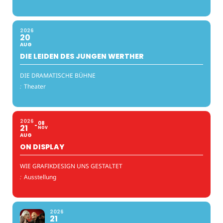
2026
20
AUG
DIE LEIDEN DES JUNGEN WERTHER
DIE DRAMATISCHE BÜHNE
:
Theater
2026
08
21
NOV
AUG
ON DISPLAY
WIE GRAFIKDESIGN UNS GESTALTET
:
Ausstellung
2026
21