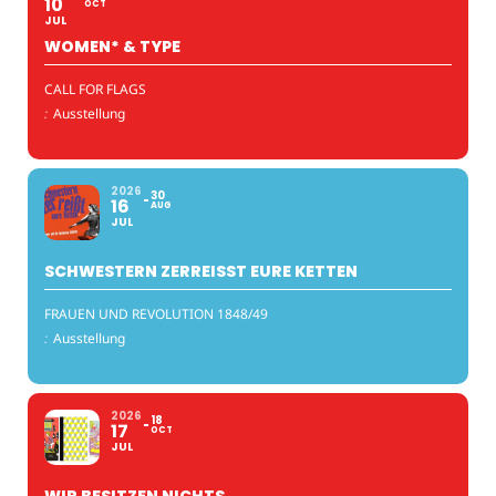
10
OCT
JUL
WOMEN* & TYPE
CALL FOR FLAGS
:
Ausstellung
2026
30
16
AUG
JUL
SCHWESTERN ZERREISST EURE KETTEN
FRAUEN UND REVOLUTION 1848/49
:
Ausstellung
2026
18
17
OCT
JUL
WIR BESITZEN NICHTS.