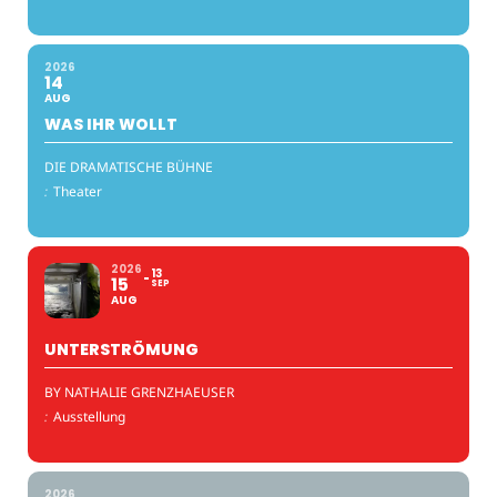
2026
14
AUG
WAS IHR WOLLT
DIE DRAMATISCHE BÜHNE
:
Theater
2026
13
15
SEP
AUG
UNTERSTRÖMUNG
BY NATHALIE GRENZHAEUSER
:
Ausstellung
2026