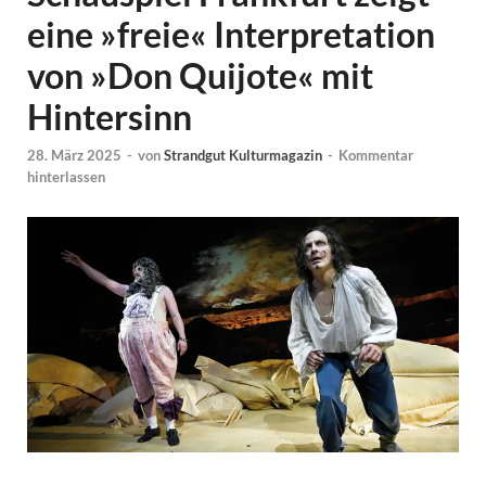
eine »freie« Interpretation
von »Don Quijote« mit
Hintersinn
28. März 2025
-
von
Strandgut Kulturmagazin
-
Kommentar
hinterlassen