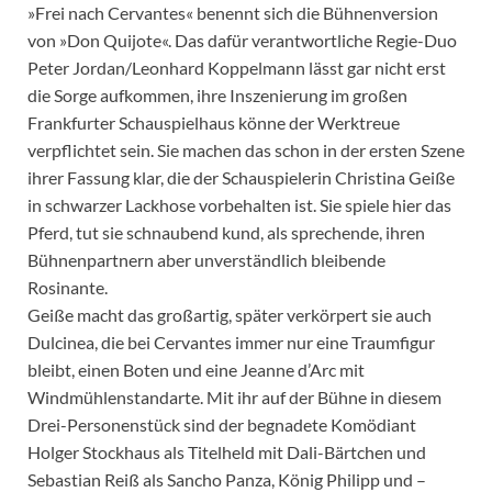
»Frei nach Cervantes« benennt sich die Bühnenversion
von »Don Quijote«. Das dafür verantwortliche Regie-Duo
Peter Jordan/Leonhard Koppelmann lässt gar nicht erst
die Sorge aufkommen, ihre Inszenierung im großen
Frankfurter Schauspielhaus könne der Werktreue
verpflichtet sein. Sie machen das schon in der ersten Szene
ihrer Fassung klar, die der Schauspielerin Christina Geiße
in schwarzer Lackhose vorbehalten ist. Sie spiele hier das
Pferd, tut sie schnaubend kund, als sprechende, ihren
Bühnenpartnern aber unverständlich bleibende
Rosinante.
Geiße macht das großartig, später verkörpert sie auch
Dulcinea, die bei Cervantes immer nur eine Traumfigur
bleibt, einen Boten und eine Jeanne d’Arc mit
Windmühlenstandarte. Mit ihr auf der Bühne in diesem
Drei-Personenstück sind der begnadete Komödiant
Holger Stockhaus als Titelheld mit Dali-Bärtchen und
Sebastian Reiß als Sancho Panza, König Philipp und –