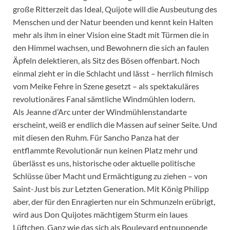
große Ritterzeit das Ideal, Quijote will die Ausbeutung des
Menschen und der Natur beenden und kennt kein Halten
mehr als ihm in einer Vision eine Stadt mit Türmen die in
den Himmel wachsen, und Bewohnern die sich an faulen
Äpfeln delektieren, als Sitz des Bösen offenbart. Noch
einmal zieht er in die Schlacht und lässt – herrlich filmisch
vom Meike Fehre in Szene gesetzt – als spektakuläres
revolutionäres Fanal sämtliche Windmühlen lodern.
Als Jeanne d’Arc unter der Windmühlenstandarte
erscheint, weiß er endlich die Massen auf seiner Seite. Und
mit diesen den Ruhm. Für Sancho Panza hat der
entflammte Revolutionär nun keinen Platz mehr und
überlässt es uns, historische oder aktuelle politische
Schlüsse über Macht und Ermächtigung zu ziehen – von
Saint-Just bis zur Letzten Generation. Mit König Philipp
aber, der für den Enragierten nur ein Schmunzeln erübrigt,
wird aus Don Quijotes mächtigem Sturm ein laues
Lüftchen. Ganz wie das sich als Boulevard entpuppende