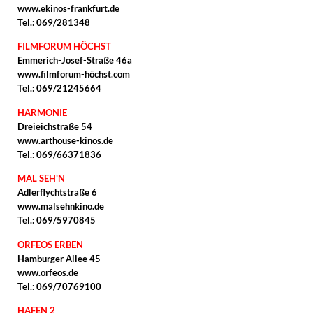
www.ekinos-frankfurt.de
Tel.: 069/281348
FILMFORUM HÖCHST
Emmerich-Josef-Straße 46a
www.filmforum-höchst.com
Tel.: 069/21245664
HARMONIE
Dreieichstraße 54
www.arthouse-kinos.de
Tel.: 069/66371836
MAL SEH'N
Adlerflychtstraße 6
www.malsehnkino.de
Tel.: 069/5970845
ORFEOS ERBEN
Hamburger Allee 45
www.orfeos.de
Tel.: 069/70769100
HAFEN 2