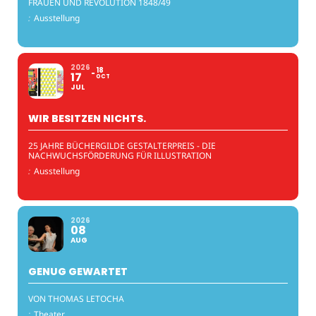
FRAUEN UND REVOLUTION 1848/49
:
Ausstellung
2026
18
17
OCT
JUL
WIR BESITZEN NICHTS.
25 JAHRE BÜCHERGILDE GESTALTERPREIS - DIE
NACHWUCHSFÖRDERUNG FÜR ILLUSTRATION
:
Ausstellung
2026
08
AUG
GENUG GEWARTET
VON THOMAS LETOCHA
:
Theater