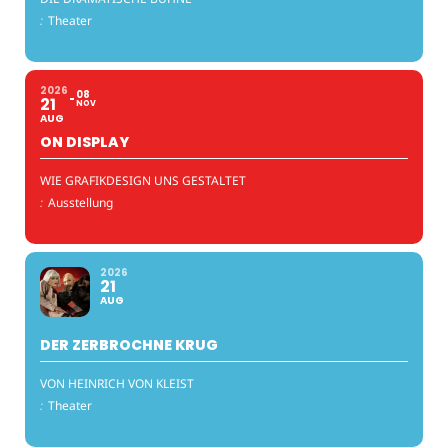
:
Theater
2026
08
21
NOV
AUG
ON DISPLAY
WIE GRAFIKDESIGN UNS GESTALTET
:
Ausstellung
2026
21
AUG
DER ZERBROCHNE KRUG
VON HEINRICH VON KLEIST
:
Theater