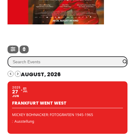
AUGUST, 2026
2025
01
27
JUL
JUN
FRANKFURT WENT WEST
MICKEY BOHNACKER: FOTOGRAFIEN 1945-1965
:
Ausstellung