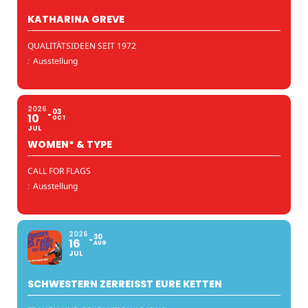
KATHARINA GREVE
QUALITÄTSIDEEN SEIT 1972
:
Ausstellung
2026
03
10
OCT
JUL
WOMEN* & TYPE
CALL FOR FLAGS
:
Ausstellung
2026
30
16
AUG
JUL
SCHWESTERN ZERREISST EURE KETTEN