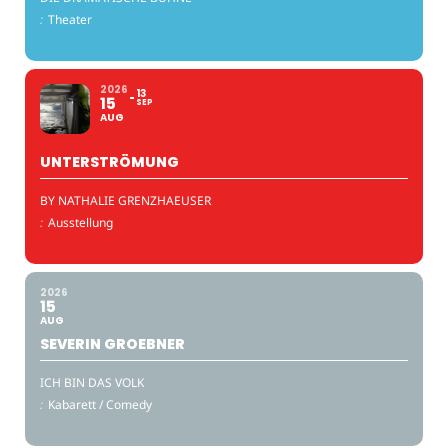
:
Theater
2026
13
15
SEP
AUG
UNTERSTRÖMUNG
BY NATHALIE GRENZHAEUSER
:
Ausstellung
2026
15
AUG
SEVERIN GROEBNER
ICH BIN DAS VOLK
:
Kabarett / Comedy