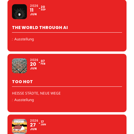
2026
20
11
SEP
JUN
THE WORLD THROUGH AI
:
Ausstellung
2026
07
20
FEB
JUN
TOO HOT
HEISSE STÄDTE, NEUE WEGE
:
Ausstellung
2026
17
27
JAN
JUN