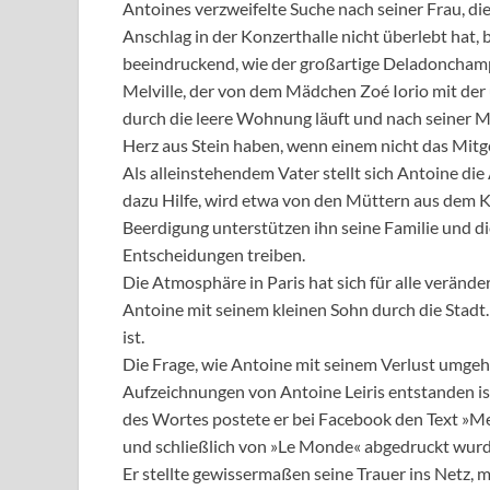
Antoines verzweifelte Suche nach seiner Frau, die
Anschlag in der Konzerthalle nicht überlebt hat
beeindruckend, wie der großartige Deladonchamp
Melville, der von dem Mädchen Zoé Iorio mit der
durch die leere Wohnung läuft und nach seiner M
Herz aus Stein haben, wenn einem nicht das Mit
Als alleinstehendem Vater stellt sich Antoine di
dazu Hilfe, wird etwa von den Müttern aus dem K
Beerdigung unterstützen ihn seine Familie und di
Entscheidungen treiben.
Die Atmosphäre in Paris hat sich für alle veränd
Antoine mit seinem kleinen Sohn durch die Stadt
ist.
Die Frage, wie Antoine mit seinem Verlust umgeht
Aufzeichnungen von Antoine Leiris entstanden ist
des Wortes postete er bei Facebook den Text »Me
und schließlich von »Le Monde« abgedruckt wurd
Er stellte gewissermaßen seine Trauer ins Netz, m