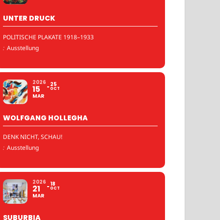
UNTER DRUCK
POLITISCHE PLAKATE 1918–1933
:
Ausstellung
2026
25
15
OCT
MAR
WOLFGANG HOLLEGHA
DENK NICHT, SCHAU!
:
Ausstellung
2026
18
21
OCT
MAR
SUBURBIA