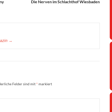
ony
Die Nerven im Schlachthof Wiesbaden
gazin →
erliche Felder sind mit
*
markiert