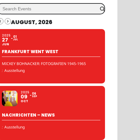
AUGUST, 2026
2025
01
27
JUL
JUN
FRANKFURT WENT WEST
MICKEY BOHNACKER: FOTOGRAFIEN 1945-1965
:
Ausstellung
2025
06
09
SEP
OCT
NACHRICHTEN – NEWS
:
Ausstellung