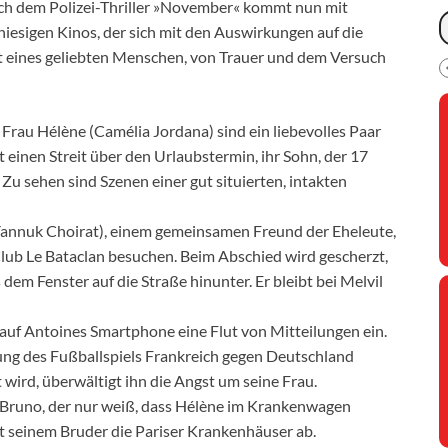
ach dem Polizei-Thriller »November« kommt nun mit
hiesigen Kinos, der sich mit den Auswirkungen auf die
ust eines geliebten Menschen, von Trauer und dem Versuch
Frau Hélène (Camélia Jordana) sind ein liebevolles Paar
 einen Streit über den Urlaubstermin, ihr Sohn, der 17
Zu sehen sind Szenen einer gut situierten, intakten
Yannuk Choirat), einem gemeinsamen Freund der Eheleute,
lub Le Bataclan besuchen. Beim Abschied wird gescherzt,
em Fenster auf die Straße hinunter. Er bleibt bei Melvil
et auf Antoines Smartphone eine Flut von Mitteilungen ein.
ung des Fußballspiels Frankreich gegen Deutschland
 wird, überwältigt ihn die Angst um seine Frau.
en Bruno, der nur weiß, dass Hélène im Krankenwagen
it seinem Bruder die Pariser Krankenhäuser ab.