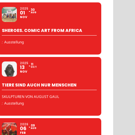
2025
30
01
AUG
NOV
SHEROES. COMIC ART FROM AFRICA
:
Ausstellung
2025
11
13
OCT
NOV
TIERE SIND AUCH NUR MENSCHEN
SKULPTUREN VON AUGUST GAUL
:
Ausstellung
2026
09
06
AUG
FEB