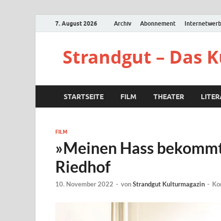
7. August 2026
Archiv
Abonnement
Internetwer
Strandgut – Das 
STARTSEITE
FILM
THEATER
LITE
FILM
»Meinen Hass bekommt i
Riedhof
10. November 2022
-
von
Strandgut Kulturmagazin
-
Ko