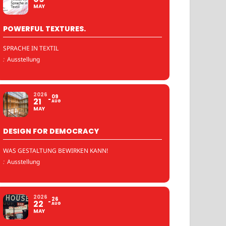
MAY
POWERFUL TEXTURES.
SPRACHE IN TEXTIL
:
Ausstellung
2026
09
21
AUG
MAY
DESIGN FOR DEMOCRACY
WAS GESTALTUNG BEWIRKEN KANN!
:
Ausstellung
2026
26
22
AUG
MAY