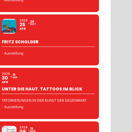
2026
25
25
OCT
APR
FRITZ SCHOLDER
:
Ausstellung
2026
13
30
SEP
APR
UNTER DIE HAUT. TATTOOS IM BLICK
TÄTOWIERUNGEN IN DER KUNST DER GEGENWART
:
Ausstellung
2026
16
09
AUG