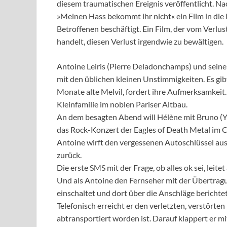
diesem traumatischen Ereignis veröffentlicht. N
»Meinen Hass bekommt ihr nicht« ein Film in die 
Betroffenen beschäftigt. Ein Film, der vom Verl
handelt, diesen Verlust irgendwie zu bewältigen.
Antoine Leiris (Pierre Deladonchamps) und seine 
mit den üblichen kleinen Unstimmigkeiten. Es gibt
Monate alte Melvil, fordert ihre Aufmerksamkeit. 
Kleinfamilie im noblen Pariser Altbau.
An dem besagten Abend will Hélène mit Bruno (
das Rock-Konzert der Eagles of Death Metal im C
Antoine wirft den vergessenen Autoschlüssel aus d
zurück.
Die erste SMS mit der Frage, ob alles ok sei, leit
Und als Antoine den Fernseher mit der Übertrag
einschaltet und dort über die Anschläge berichtet
Telefonisch erreicht er den verletzten, verstört
abtransportiert worden ist. Darauf klappert er m