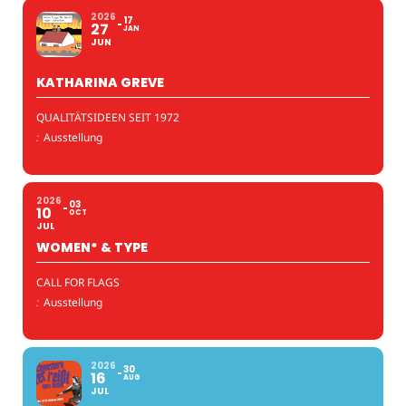
2026
17
27
JAN
JUN
KATHARINA GREVE
QUALITÄTSIDEEN SEIT 1972
:
Ausstellung
2026
03
10
OCT
JUL
WOMEN* & TYPE
CALL FOR FLAGS
:
Ausstellung
2026
30
16
AUG
JUL