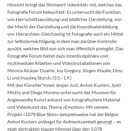
Hinsicht bringt das Stichwort »Identität« mit, welches das
Fotografie Forum beleuchtet: Es untersucht die Funktion
von Herrschaftsausübung und bildlicher Darstellung, von
der Macht der Darstellung und die Koordinatenbildung
von Hierarchien. Gleichzeitig ist Fotografie auch ein Mittel
zur Selbstermächtigung, in dem man darüber Kontrolle
ausübt, welches Bild von sich man öffentlich preisgibt. Das
Fotografie Forum bietet dazu interdisziplinäre und
multimediale Arbeiten und Videoinstallationen von
Mónica Alcázar-Duarte, Joy Gregory, Jürgen Klauke, Dinu
Li und Inuuteq Storch. (3.5.–1.9.)
Mit den Künstler*innen Jesper Just, Anton Kusters, Jyoti
Mistry und Diego Moreno untersucht das Museum für
Angewandte Kunst anhand von fotografischem Material
und Videokunst das Thema »Emotion«. Mit seinem
Projekt »1078 Blue Skies« beispielsweise hat der Belgier
Anton Kusters unlängst für Aufmerksamkeit gesorgt – es
zeigt abstrakten blauen Himmel über den 1.078