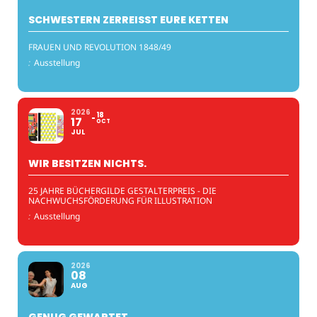
SCHWESTERN ZERREISST EURE KETTEN
FRAUEN UND REVOLUTION 1848/49
:
Ausstellung
2026
18
17
OCT
JUL
WIR BESITZEN NICHTS.
25 JAHRE BÜCHERGILDE GESTALTERPREIS - DIE
NACHWUCHSFÖRDERUNG FÜR ILLUSTRATION
:
Ausstellung
2026
08
AUG
GENUG GEWARTET