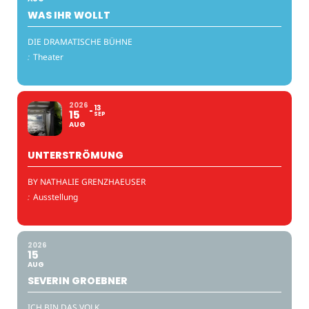
WAS IHR WOLLT
DIE DRAMATISCHE BÜHNE
:
Theater
2026
13
15
SEP
AUG
UNTERSTRÖMUNG
BY NATHALIE GRENZHAEUSER
:
Ausstellung
2026
15
AUG
SEVERIN GROEBNER
ICH BIN DAS VOLK