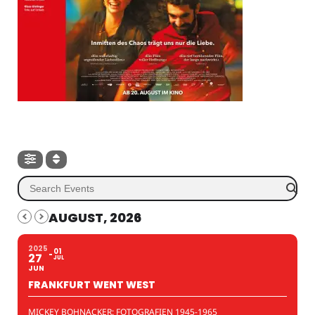
AUGUST, 2026
2025
01
27
JUL
JUN
FRANKFURT WENT WEST
MICKEY BOHNACKER: FOTOGRAFIEN 1945-1965