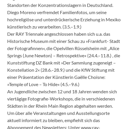
Standorten der Konzentrationslagern in Deutschland.
Diego Moreno verfremdet Familienfotos, um seine
hochreligiöse und unterdrückerische Erziehung in Mexiko
künstlerisch zu verarbeiten. (3.5.–1.9.)
Der RAY Triennale angeschlossen haben sich u.a. das
Historische Museum mit einer Schau zu »Frankfurt- Stadt
der Fotografinnen«, die Opelvillen Rüsselsheim mit „Alice
Springs (June Newton) – Retrospektive« (24.4.–11.8.) , die
Kunststiftung DZ Bank mit »Der Sammlung zugeneigt –
Konstellation 2« (28.6.–28.9.) und die KfW Stiftung mit
einer Präsentation der Künstlerin Gaëlle Choisne:
»Temple of Love – To Hide« (4.5.–9.6.)
An Jugendliche zwischen 12 und 18 Jahren wenden sich
viertägige Fotografie-Workshops, die in verschiedenen
Städten in der Rhein Main Region abgehalten werden.
Um über alle Veranstaltungen und Ausstellungsorte
aktuell informiert zu bleiben, empfiehlt sich das
Abonnement des Newsletters: Unter www.ray-