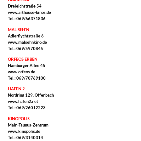
Dreieichstraße 54
www.arthouse-kinos.de
Tel.: 069/66371836
MAL SEH'N
Adlerflychtstraße 6
www.malsehnkino.de
Tel.: 069/5970845
ORFEOS ERBEN
Hamburger Allee 45
www.orfeos.de
Tel.: 069/70769100
HAFEN 2
Nordring 129, Offenbach
www.hafen2.net
Tel.: 069/26012223
KINOPOLIS
Main-Taunus-Zentrum
www.kinopolis.de
Tel.: 069/3140314