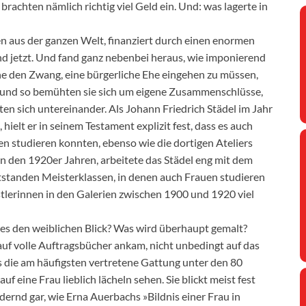
rachten nämlich richtig viel Geld ein. Und: was lagerte in
en aus der ganzen Welt, finanziert durch einen enormen
and jetzt. Und fand ganz nebenbei heraus, wie imponierend
e den Zwang, eine bürgerliche Ehe eingehen zu müssen,
, und so bemühten sie sich um eigene Zusammenschlüsse,
ten sich untereinander. Als Johann Friedrich Städel im Jahr
elt er in seinem Testament explizit fest, dass es auch
n studieren konnten, ebenso wie die dortigen Ateliers
in den 1920er Jahren, arbeitete das Städel eng mit dem
standen Meisterklassen, in denen auch Frauen studieren
tlerinnen in den Galerien zwischen 1900 und 1920 viel
 es den weiblichen Blick? Was wird überhaupt gemalt?
auf volle Auftragsbücher ankam, nicht unbedingt auf das
 die am häufigsten vertretene Gattung unter den 80
 eine Frau lieblich lächeln sehen. Sie blickt meist fest
rdernd gar, wie Erna Auerbachs »Bildnis einer Frau in