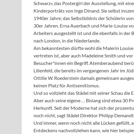
Schwarz«, das Postergirl der Ausstellung, mit ein
Kinderporträts von Inge Dinand. Sie selbst inszen
1940er Jahre; das Selbstbildnis der Schülerin 
30er Jahren. Erna Auerbach und Marie-Louise von
Arbeiters ausgestellt ist und die ebenfalls in de
nach London, in die Niederlande.
Am bekanntesten dürfte wohl die Malerin Louise
vertreten ist, aber auch Madeleine Smith und vor 
Besucher*innen ein Begriff. Atemberaubend berü
Lilienfeld, die bereits im vergangenen Jahr im J
Ottilie W. Roederstein damals gemeinsam ausgeste
keinen Platz für Antisemitismus.
Und so vollzieht das Städel mit seiner Schau die
Aber auch seine eigene … Bislang sind etwa 30 P
Herkunft. Seit der Moderne hat sich der prozentual
noch nicht, sagt Städel Direktor Philipp Demandt
Und immer, wenn noch nicht alle Lücken gefüllt, 
Entdeckens nachvollziehen kann, wie hier beispi