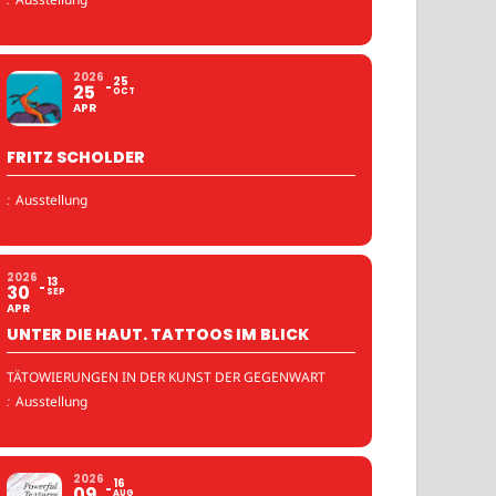
2026
25
25
OCT
APR
FRITZ SCHOLDER
:
Ausstellung
2026
13
30
SEP
APR
UNTER DIE HAUT. TATTOOS IM BLICK
TÄTOWIERUNGEN IN DER KUNST DER GEGENWART
:
Ausstellung
2026
16
09
AUG