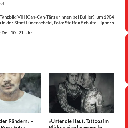
nd.
 Tanzbild VIII (Can-Can-Tänzerinnen bei Bullier), um 1904
rie der Stadt Lüdenscheid, Foto: Steffen Schulte-Lippern
r; Do., 10–21 Uhr
 den Rändern« –
»Unter die Haut. Tattoos im
Press Foto-
Blick« – eine bewegende