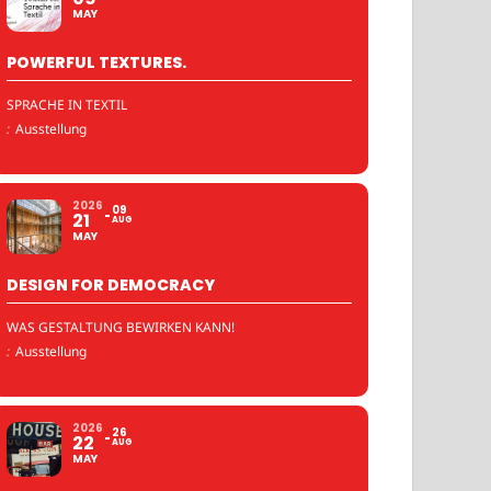
MAY
POWERFUL TEXTURES.
SPRACHE IN TEXTIL
:
Ausstellung
2026
09
21
AUG
MAY
DESIGN FOR DEMOCRACY
WAS GESTALTUNG BEWIRKEN KANN!
:
Ausstellung
2026
26
22
AUG
MAY