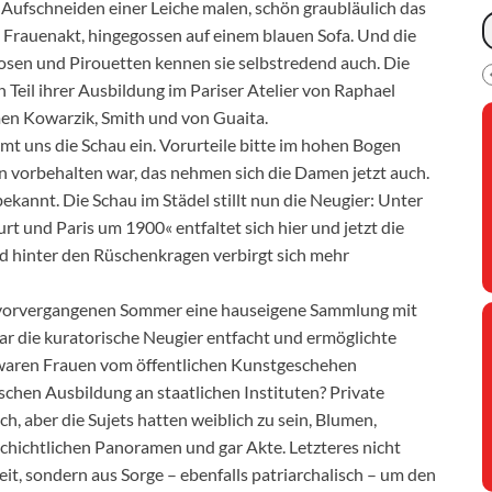
s Aufschneiden einer Leiche malen, schön graubläulich das
n Frauenakt, hingegossen auf einem blauen Sofa. Und die
osen und Pirouetten kennen sie selbstredend auch. Die
n Teil ihrer Ausbildung im Pariser Atelier von Raphael
men Kowarzik, Smith und von Guaita.
mmt uns die Schau ein. Vorurteile bitte im hohen Bogen
n vorbehalten war, das nehmen sich die Damen jetzt auch.
ekannt. Die Schau im Städel stillt nun die Neugier: Unter
 und Paris um 1900« entfaltet sich hier und jetzt die
nd hinter den Rüschenkragen verbirgt sich mehr
m vorvergangenen Sommer eine hauseigene Sammlung mit
ar die kuratorische Neugier entfacht und ermöglichte
 waren Frauen vom öffentlichen Kunstgeschehen
chen Ausbildung an staatlichen Instituten? Private
, aber die Sujets hatten weiblich zu sein, Blumen,
schichtlichen Panoramen und gar Akte. Letzteres nicht
it, sondern aus Sorge – ebenfalls patriarchalisch – um den