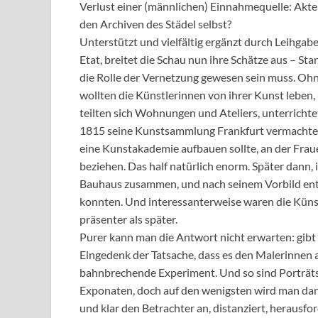
Verlust einer (männlichen) Einnahmequelle: Akte b
den Archiven des Städel selbst?
Unterstützt und vielfältig ergänzt durch Leihgab
Etat, breitet die Schau nun ihre Schätze aus – St
die Rolle der Vernetzung gewesen sein muss. Ohn
wollten die Künstlerinnen von ihrer Kunst leben
teilten sich Wohnungen und Ateliers, unterrichte
1815 seine Kunstsammlung Frankfurt vermachte, hi
eine Kunstakademie aufbauen sollte, an der Fraue
beziehen. Das half natürlich enorm. Später dann, 
Bauhaus zusammen, und nach seinem Vorbild ent
konnten. Und interessanterweise waren die Küns
präsenter als später.
Purer kann man die Antwort nicht erwarten: gibt
Eingedenk der Tatsache, dass es den Malerinnen 
bahnbrechende Experiment. Und so sind Porträts
Exponaten, doch auf den wenigsten wird man darauf
und klar den Betrachter an, distanziert, herausfo