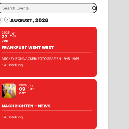
AUGUST, 2026
2025
01
27
JUL
JUN
FRANKFURT WENT WEST
MICKEY BOHNACKER: FOTOGRAFIEN 1945-1965
:
Ausstellung
2025
06
09
SEP
OCT
NACHRICHTEN – NEWS
:
Ausstellung