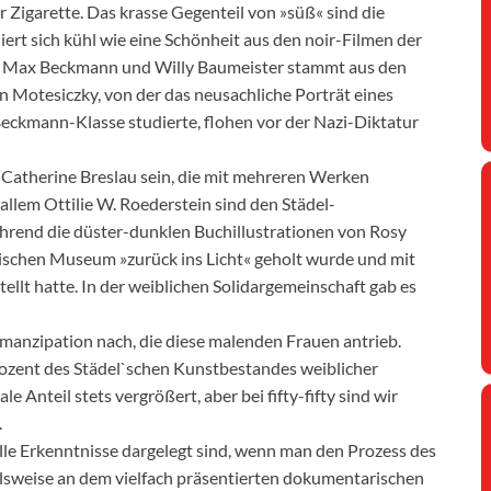
er Zigarette. Das krasse Gegenteil von »süß« sind die
iert sich kühl wie eine Schönheit aus den noir-Filmen der
von Max Beckmann und Willy Baumeister stammt aus den
 Motesiczky, von der das neusachliche Porträt eines
r Beckmann-Klasse studierte, flohen vor der Nazi-Diktatur
 Catherine Breslau sein, die mit mehreren Werken
allem Ottilie W. Roederstein sind den Städel-
hrend die düster-dunklen Buchillustrationen von Rosy
üdischen Museum »zurück ins Licht« geholt wurde und mit
llt hatte. In der weiblichen Solidargemeinschaft gab es
 Emanzipation nach, die diese malenden Frauen antrieb.
rozent des Städel`schen Kunstbestandes weiblicher
e Anteil stets vergrößert, aber bei fifty-fifty sind wir
.
alle Erkenntnisse dargelegt sind, wenn man den Prozess des
elsweise an dem vielfach präsentierten dokumentarischen