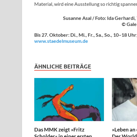
Material, wird eine Ausstellung so richtig spanne
Susanne Asal / Foto: Ida Gerhardi,
© Gale
Bis 27. Oktober: Di., Mi., Fr., Sa., So., 10–18 Uh
www.staedelmuseum.de
ÄHNLICHE BEITRÄGE
Das MMK zeigt »Fritz
»Leben an
Scholder« in einer ersten
Der World 