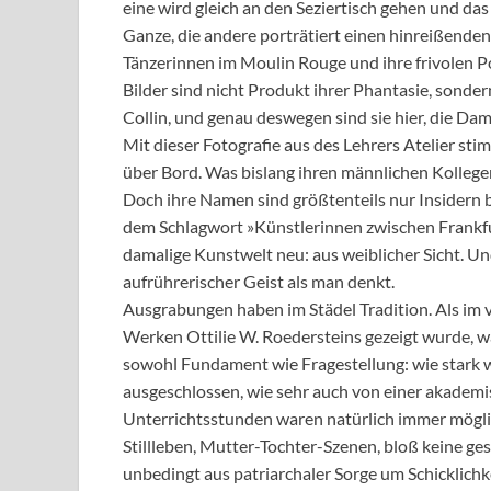
eine wird gleich an den Seziertisch gehen und da
Ganze, die andere porträtiert einen hinreißende
Tänzerinnen im Moulin Rouge und ihre frivolen P
Bilder sind nicht Produkt ihrer Phantasie, sonder
Collin, und genau deswegen sind sie hier, die Da
Mit dieser Fotografie aus des Lehrers Atelier sti
über Bord. Was bislang ihren männlichen Kollege
Doch ihre Namen sind größtenteils nur Insidern b
dem Schlagwort »Künstlerinnen zwischen Frankfurt
damalige Kunstwelt neu: aus weiblicher Sicht. U
aufrührerischer Geist als man denkt.
Ausgrabungen haben im Städel Tradition. Als i
Werken Ottilie W. Roedersteins gezeigt wurde, w
sowohl Fundament wie Fragestellung: wie stark
ausgeschlossen, wie sehr auch von einer akademis
Unterrichtsstunden waren natürlich immer möglich
Stillleben, Mutter-Tochter-Szenen, bloß keine ge
unbedingt aus patriarchaler Sorge um Schicklichke