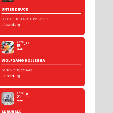
UNTER DRUCK
POLITISCHE PLAKATE 1918–1933
:
Ausstellung
2026
25
15
OCT
MAR
WOLFGANG HOLLEGHA
DENK NICHT, SCHAU!
:
Ausstellung
2026
18
21
OCT
MAR
SUBURBIA