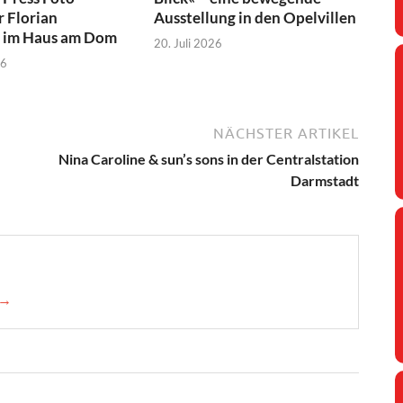
r Florian
Ausstellung in den Opelvillen
 im Haus am Dom
20. Juli 2026
26
NÄCHSTER ARTIKEL
Nina Caroline & sun’s sons in der Centralstation
Darmstadt
 →