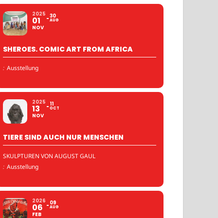
2025
30
01
AUG
NOV
SHEROES. COMIC ART FROM AFRICA
:
Ausstellung
2025
11
13
OCT
NOV
TIERE SIND AUCH NUR MENSCHEN
SKULPTUREN VON AUGUST GAUL
:
Ausstellung
2026
09
06
AUG
FEB