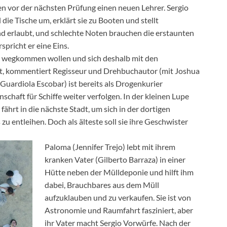
n vor der nächsten Prüfung einen neuen Lehrer. Sergio
die Tische um, erklärt sie zu Booten und stellt
nd erlaubt, und schlechte Noten brauchen die erstaunten
pricht er eine Eins.
r« wegkommen wollen und sich deshalb mit den
t, kommentiert Regisseur und Drehbuchautor (mit Joshua
 Guardiola Escobar) ist bereits als Drogenkurier
schaft für Schiffe weiter verfolgen. In der kleinen Lupe
fährt in die nächste Stadt, um sich in der dortigen
zu entleihen. Doch als älteste soll sie ihre Geschwister
Paloma (Jennifer Trejo) lebt mit ihrem
kranken Vater (Gilberto Barraza) in einer
Hütte neben der Mülldeponie und hilft ihm
dabei, Brauchbares aus dem Müll
aufzuklauben und zu verkaufen. Sie ist von
Astronomie und Raumfahrt fasziniert, aber
ihr Vater macht Sergio Vorwürfe. Nach der