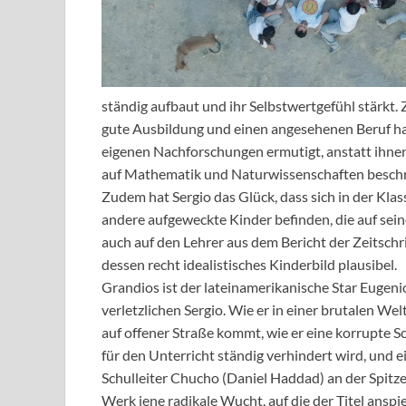
ständig aufbaut und ihr Selbstwertgefühl stärkt. 
gute Ausbildung und einen angesehenen Beruf habe
eigenen Nachforschungen ermutigt, anstatt ihnen 
auf Mathematik und Naturwissenschaften beschrän
Zudem hat Sergio das Glück, dass sich in der Kla
andere aufgeweckte Kinder befinden, die auf sein
auch auf den Lehrer aus dem Bericht der Zeitschri
dessen recht idealistisches Kinderbild plausibel.
Grandios ist der lateinamerikanische Star Eugeni
verletzlichen Sergio. Wie er in einer brutalen Wel
auf offener Straße kommt, wie er eine korrupte 
für den Unterricht ständig verhindert wird, und 
Schulleiter Chucho (Daniel Haddad) an der Spitze
Werk jene radikale Wucht, auf die der Titel anspie