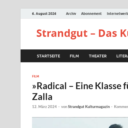
6. August 2026
Archiv
Abonnement
Internetwer
Strandgut – Das 
STARTSEITE
FILM
THEATER
LITE
FILM
»Radical – Eine Klasse 
Zalla
12. März 2024
-
von
Strandgut Kulturmagazin
-
Komment