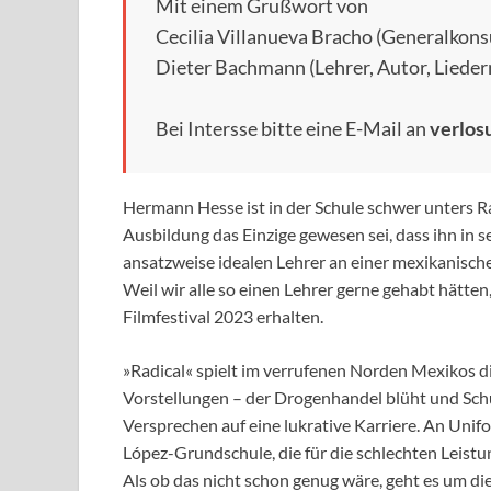
Mit einem Grußwort von
Cecilia Villanueva Bracho (Generalkons
Dieter Bachmann (Lehrer, Autor, Liede
Bei Intersse bitte eine E-Mail an
verlos
Hermann Hesse ist in der Schule schwer unters R
Ausbildung das Einzige gewesen sei, dass ihn in
ansatzweise idealen Lehrer an einer mexikanische
Weil wir alle so einen Lehrer gerne gehabt hätte
Filmfestival 2023 erhalten.
»Radical« spielt im verrufenen Norden Mexikos d
Vorstellungen – der Drogenhandel blüht und Schu
Versprechen auf eine lukrative Karriere. An Unif
López-Grundschule, die für die schlechten Leistun
Als ob das nicht schon genug wäre, geht es um die