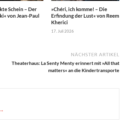
kte Schein – Der
»Chéri, ich komme! – Die
ski« von Jean-Paul
Erfindung der Lust« von Reem
Kherici
17. Juli 2026
NÄCHSTER ARTIKEL
Theaterhaus: La Senty Menty erinnert mit »All that
matters« an die Kindertransporte
 →