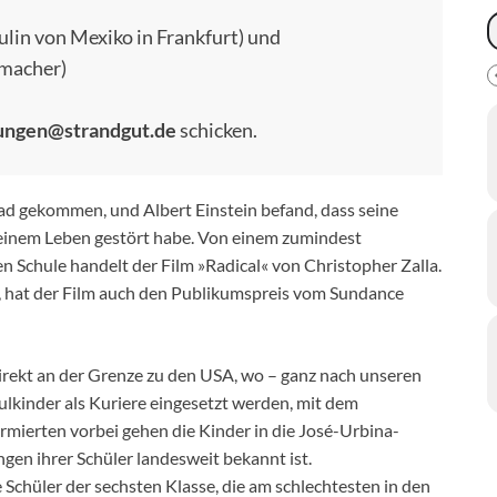
ulin von Mexiko in Frankfurt) und
rmacher)
ungen@strandgut.de
schicken.
ad gekommen, und Albert Einstein befand, dass seine
 seinem Leben gestört habe. Von einem zumindest
n Schule handelt der Film »Radical« von Christopher Zalla.
n, hat der Film auch den Publikumspreis vom Sundance
irekt an der Grenze zu den USA, wo – ganz nach unseren
lkinder als Kuriere eingesetzt werden, mit dem
ormierten vorbei gehen die Kinder in die José-Urbina-
gen ihrer Schüler landesweit bekannt ist.
 Schüler der sechsten Klasse, die am schlechtesten in den