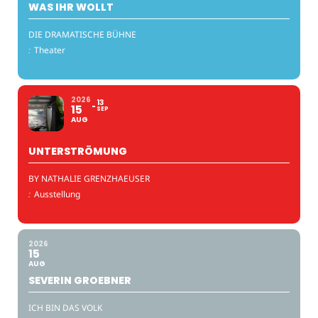
WAS IHR WOLLT
DIE DRAMATISCHE BÜHNE
:
Theater
2026
13
15
SEP
AUG
UNTERSTRÖMUNG
BY NATHALIE GRENZHAEUSER
:
Ausstellung
2026
15
AUG
SEVERIN GROEBNER
ICH BIN DAS VOLK