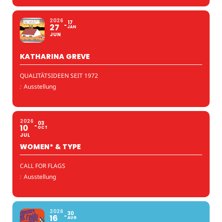
2026
17
27
JAN
JUN
KATHARINA GREVE
QUALITÄTSIDEEN SEIT 1972
:
Ausstellung
2026
03
10
OCT
JUL
WOMEN* & TYPE
CALL FOR FLAGS
:
Ausstellung
2026
30
16
AUG