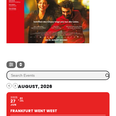
AUGUST, 2026
2025
01
27
JUL
JUN
FRANKFURT WENT WEST