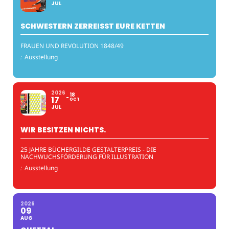
JUL
SCHWESTERN ZERREISST EURE KETTEN
FRAUEN UND REVOLUTION 1848/49
:
Ausstellung
2026
18
17
OCT
JUL
WIR BESITZEN NICHTS.
25 JAHRE BÜCHERGILDE GESTALTERPREIS - DIE
NACHWUCHSFÖRDERUNG FÜR ILLUSTRATION
:
Ausstellung
2026
09
AUG