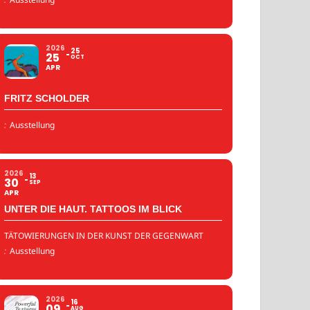
2026
25
25
OCT
APR
FRITZ SCHOLDER
:
Ausstellung
2026
13
30
SEP
APR
UNTER DIE HAUT. TATTOOS IM BLICK
TÄTOWIERUNGEN IN DER KUNST DER GEGENWART
:
Ausstellung
2026
16
09
AUG