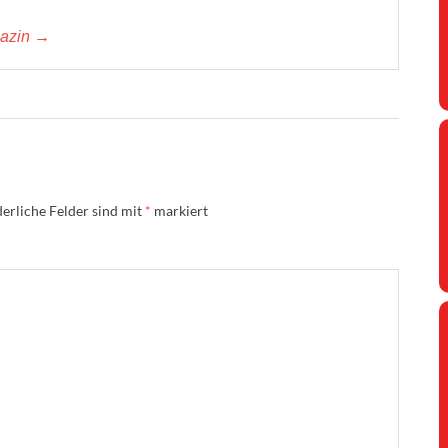
gazin →
erliche Felder sind mit
*
markiert