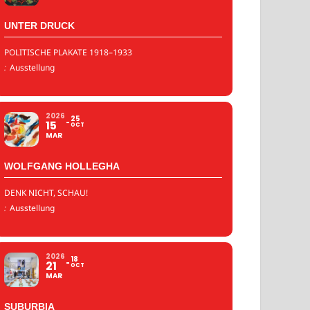
UNTER DRUCK
POLITISCHE PLAKATE 1918–1933
:
Ausstellung
2026
25
15
OCT
MAR
WOLFGANG HOLLEGHA
DENK NICHT, SCHAU!
:
Ausstellung
2026
18
21
OCT
MAR
SUBURBIA