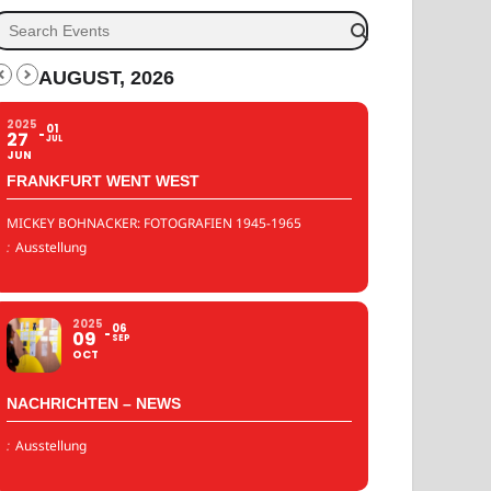
AUGUST, 2026
2025
01
27
JUL
JUN
FRANKFURT WENT WEST
MICKEY BOHNACKER: FOTOGRAFIEN 1945-1965
:
Ausstellung
2025
06
09
SEP
OCT
NACHRICHTEN – NEWS
:
Ausstellung