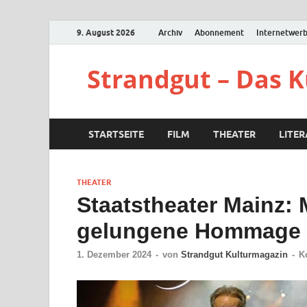
9. August 2026
Archiv
Abonnement
Internetwer
Strandgut – Das 
STARTSEITE
FILM
THEATER
LITE
THEATER
Staatstheater Mainz:
gelungene Hommage a
1. Dezember 2024
-
von
Strandgut Kulturmagazin
-
K