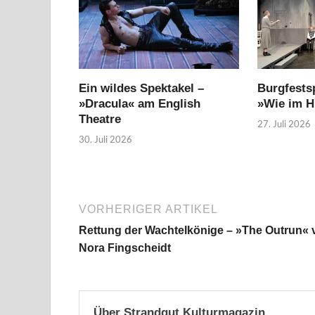
Ein wildes Spektakel –
Burgfestsp
»Dracula« am English
»Wie im 
Theatre
27. Juli 2026
30. Juli 2026
VORHERIGER ARTIKEL
Rettung der Wachtelkönige – »The Outrun« 
Nora Fingscheidt
Über Strandgut Kulturmagazin