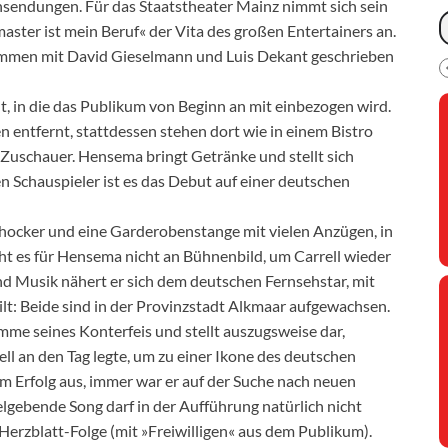
hsendungen. Für das Staatstheater Mainz nimmt sich sein
er ist mein Beruf« der Vita des großen Entertainers an.
usammen mit David Gieselmann und Luis Dekant geschrieben
, in die das Publikum von Beginn an mit einbezogen wird.
 entfernt, stattdessen stehen dort wie in einem Bistro
e Zuschauer. Hensema bringt Getränke und stellt sich
n Schauspieler ist es das Debut auf einer deutschen
hocker und eine Garderobenstange mit vielen Anzügen, in
ht es für Hensema nicht an Bühnenbild, um Carrell wieder
nd Musik nähert er sich dem deutschen Fernsehstar, mit
lt: Beide sind in der Provinzstadt Alkmaar aufgewachsen.
mme seines Konterfeis und stellt auszugsweise dar,
l an den Tag legte, um zu einer Ikone des deutschen
em Erfolg aus, immer war er auf der Suche nach neuen
elgebende Song darf in der Aufführung natürlich nicht
Herzblatt-Folge (mit »Freiwilligen« aus dem Publikum).