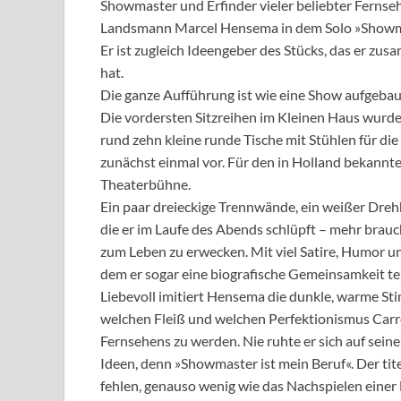
Showmaster und Erfinder vieler beliebter Fernse
Landsmann Marcel Hensema in dem Solo »Showmast
Er ist zugleich Ideengeber des Stücks, das er z
hat.
Die ganze Aufführung ist wie eine Show aufgebaut
Die vordersten Sitzreihen im Kleinen Haus wurden
rund zehn kleine runde Tische mit Stühlen für di
zunächst einmal vor. Für den in Holland bekannte
Theaterbühne.
Ein paar dreieckige Trennwände, ein weißer Dreh
die er im Laufe des Abends schlüpft – mehr brauc
zum Leben zu erwecken. Mit viel Satire, Humor u
dem er sogar eine biografische Gemeinsamkeit tei
Liebevoll imitiert Hensema die dunkle, warme Sti
welchen Fleiß und welchen Perfektionismus Carrel
Fernsehens zu werden. Nie ruhte er sich auf sein
Ideen, denn »Showmaster ist mein Beruf«. Der tit
fehlen, genauso wenig wie das Nachspielen einer 