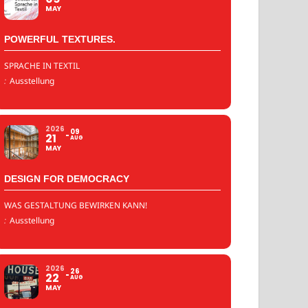
MAY
POWERFUL TEXTURES.
SPRACHE IN TEXTIL
:
Ausstellung
2026
09
21
AUG
MAY
DESIGN FOR DEMOCRACY
WAS GESTALTUNG BEWIRKEN KANN!
:
Ausstellung
2026
26
22
AUG
MAY