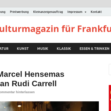
bung
Printwerbung
Kleinanzeigenauftrag
Impressum
Kontakt
Kulturmagazin für Frankf
RATUR
KUNST
MUSIK
KLASSIK
ESSEN & TRINKEN
 Marcel Hensemas
n Rudi Carrell
ommentar hinterlassen