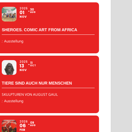
2025
30
01
AUG
NOV
SHEROES. COMIC ART FROM AFRICA
:
Ausstellung
2025
11
13
OCT
NOV
TIERE SIND AUCH NUR MENSCHEN
SKULPTUREN VON AUGUST GAUL
:
Ausstellung
2026
09
06
AUG
FEB