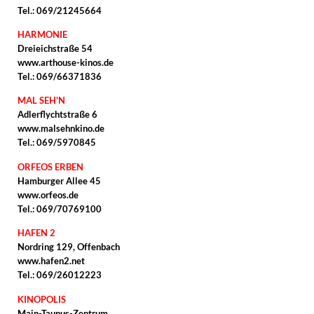
Tel.: 069/21245664
HARMONIE
Dreieichstraße 54
www.arthouse-kinos.de
Tel.: 069/66371836
MAL SEH'N
Adlerflychtstraße 6
www.malsehnkino.de
Tel.: 069/5970845
ORFEOS ERBEN
Hamburger Allee 45
www.orfeos.de
Tel.: 069/70769100
HAFEN 2
Nordring 129, Offenbach
www.hafen2.net
Tel.: 069/26012223
KINOPOLIS
Main-Taunus-Zentrum