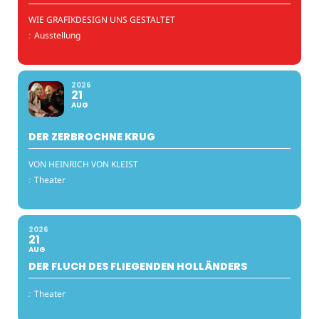
WIE GRAFIKDESIGN UNS GESTALTET
:
Ausstellung
2026
21
AUG
DER ZERBROCHNE KRUG
VON HEINRICH VON KLEIST
:
Theater
2026
21
AUG
DER FLUCH DES FLIEGENDEN HOLLÄNDERS
:
Theater