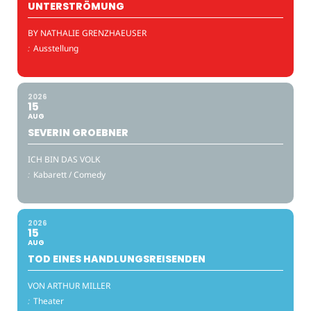
UNTERSTRÖMUNG
BY NATHALIE GRENZHAEUSER
:
Ausstellung
2026
15
AUG
SEVERIN GROEBNER
ICH BIN DAS VOLK
:
Kabarett / Comedy
2026
15
AUG
TOD EINES HANDLUNGSREISENDEN
VON ARTHUR MILLER
:
Theater