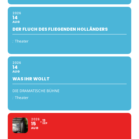
2026
14
AUG
DER FLUCH DES FLIEGENDEN HOLLÄNDERS
:
Theater
2026
14
AUG
WAS IHR WOLLT
DIE DRAMATISCHE BÜHNE
:
Theater
2026
13
15
SEP
AUG