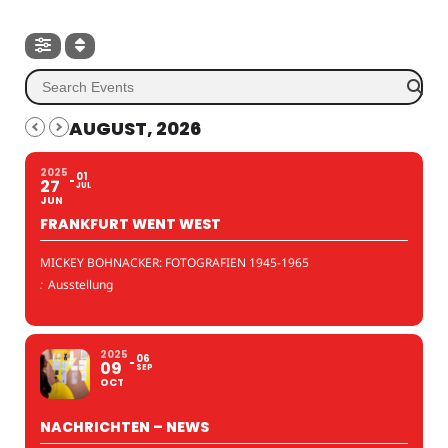
AUGUST, 2026
2025
01
27
JUL
JUN
FRANKFURT WENT WEST
MICKEY BOHNACKER: FOTOGRAFIEN 1945-1965
:
Ausstellung
2025
06
09
SEP
OCT
NACHRICHTEN – NEWS