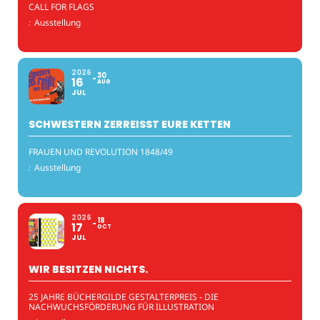
CALL FOR FLAGS
:
Ausstellung
2026
30
16
AUG
JUL
SCHWESTERN ZERREISST EURE KETTEN
FRAUEN UND REVOLUTION 1848/49
:
Ausstellung
2026
18
17
OCT
JUL
WIR BESITZEN NICHTS.
25 JAHRE BÜCHERGILDE GESTALTERPREIS - DIE
NACHWUCHSFÖRDERUNG FÜR ILLUSTRATION