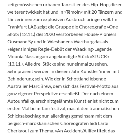
zeitgenössischen urbanen Tanzstilen des Hip-Hop, die er
weiterentwickelt hat und in »Témoin« mit 20 Tänzern und
Tänzerinnen zum explosiven Ausbruch bringen will. Im
Frankfurt LAB zeigt die Gruppe die Choreografie »One
Shot« (12.11.) des 2020 verstorbenen House-Pioniers
Ousmane Sy und in Wiesbadens Wartburg das als
»eigensinniges Regie-Debüt der Waacking-Legende
Mounia Nassangar« angekündigte Stück »STUCK«
(13.11.). Alle drei Stücke sind nur einmal zu sehen.
Sehr präsent werden in diesem Jahr Künstler*innen mit
Behinderung sein. Wie der in Schottland lebende
Australier Marc Brew, dem sich das Festival-Motto aus
ganz eigener Perspektive erschließt. Der nach einem
Autounfall querschnittgelähmte Künstler ist nicht zum
ersten Mal beim Tanzfestival, macht den traumatischen
Schicksalsschlag nun allerdings gemeinsam mit dem
belgisch-marokkanischen Choreografen Sidi Larbi
Cherkaoui zum Thema. »An Accident/A life« titelt das