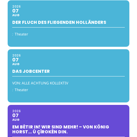
2026
07
AUG
DER FLUCH DES FLIEGENDEN HOLLÄNDERS
:
Theater
2026
07
AUG
DAS JOBCENTER
VON: ALLE ACHTUNG KOLLEKTIV
:
Theater
2026
07
AUG
EM BÊTIR IN! WIR SIND MEHR! – VON KÖNIG
HORST… Û ÇÎROKÊN DIN.