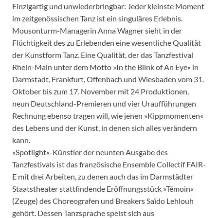
Einzigartig und unwiederbringbar: Jeder kleinste Moment
im zeitgenössischen Tanz ist ein singuläres Erlebnis.
Mousonturm-Managerin Anna Wagner sieht in der
Flüchtigkeit des zu Erlebenden eine wesentliche Qualität
der Kunstform Tanz. Eine Qualität, der das Tanzfestival
Rhein-Main unter dem Motto »In the Blink of An Eye« in
Darmstadt, Frankfurt, Offenbach und Wiesbaden vom 31.
Oktober bis zum 17. November mit 24 Produktionen,
neun Deutschland-Premieren und vier Uraufführungen
Rechnung ebenso tragen will, wie jenen »Kippmomenten«
des Lebens und der Kunst, in denen sich alles verändern
kann.
»Spotlight«-Künstler der neunten Ausgabe des
Tanzfestivals ist das französische Ensemble Collectif FAIR-
E mit drei Arbeiten, zu denen auch das im Darmstädter
Staatstheater stattfindende Eröffnungsstück »Témoin«
(Zeuge) des Choreografen und Breakers Saïdo Lehlouh
gehört. Dessen Tanzsprache speist sich aus