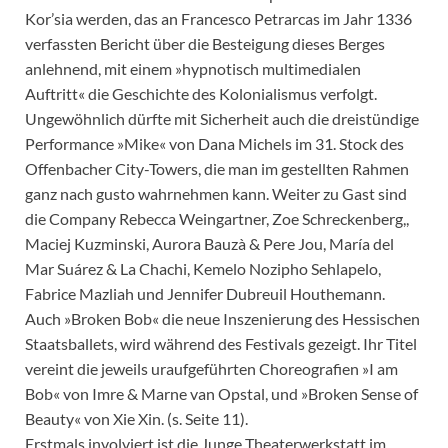
Kor’sia werden, das an Francesco Petrarcas im Jahr 1336
verfassten Bericht über die Besteigung dieses Berges
anlehnend, mit einem »hypnotisch multimedialen
Auftritt« die Geschichte des Kolonialismus verfolgt.
Ungewöhnlich dürfte mit Sicherheit auch die dreistündige
Performance »Mike« von Dana Michels im 31. Stock des
Offenbacher City-Towers, die man im gestellten Rahmen
ganz nach gusto wahrnehmen kann. Weiter zu Gast sind
die Company Rebecca Weingartner, Zoe Schreckenberg,,
Maciej Kuzminski, Aurora Bauzà & Pere Jou, María del
Mar Suárez & La Chachi, Kemelo Nozipho Sehlapelo,
Fabrice Mazliah und Jennifer Dubreuil Houthemann.
Auch »Broken Bob« die neue Inszenierung des Hessischen
Staatsballets, wird während des Festivals gezeigt. Ihr Titel
vereint die jeweils uraufgeführten Choreografien »I am
Bob« von Imre & Marne van Opstal, und »Broken Sense of
Beauty« von Xie Xin. (s. Seite 11).
Erstmals involviert ist die Junge Theaterwerkstatt im