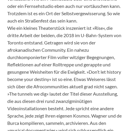
oder ein Fernsehstudio eben auch nur vortäuschen kann.
Trotzdem ist es ein Ort der Selbstvergewisserung. So wie
auch ein Straßenfest das sein kann.
Wie ein kleines Theaterstück inszeniert ist »Rise«, die
dritte Arbeit der beiden, die 2018 im U-Bahn-System von
Toronto entstand. Getragen wird sie von der
afrokanadischen Community. Ein nahezu
durchkomponierter Film voller witziger Begegnungen,
Reflektionen auf einer Rolltreppe und gerappte und
gesungene Weisheiten für die Ewigkeit. »Don’t let history
become your destiny« ist so eine. Etwas Weiseres lässt
sich über die Afrocommunities aktuell grad nicht sagen.
»The tunnels we dig« lautet der Titel dieser Ausstellung,
die aus diesen drei rund zwanzigminütigen
Videoinstallationen besteht. Jede spricht eine andere
Sprache, jede zeigt ihren eigenen Kosmos. Wagner und de
Burca kompilieren, sammeln, archivieren. Aus den
»musical documentaries« wird sich schlussendlich ein