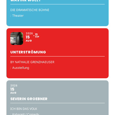
DIE DRAMATISCHE BÜHNE
:
Theater
2026
13
15
SEP
AUG
UNTERSTRÖMUNG
BY NATHALIE GRENZHAEUSER
:
Ausstellung
2026
15
AUG
SEVERIN GROEBNER
ICH BIN DAS VOLK
:
Kabarett / Comedy