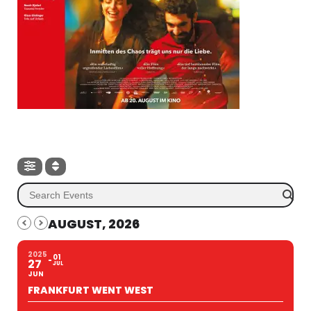
AUGUST, 2026
2025
01
27
JUL
JUN
FRANKFURT WENT WEST