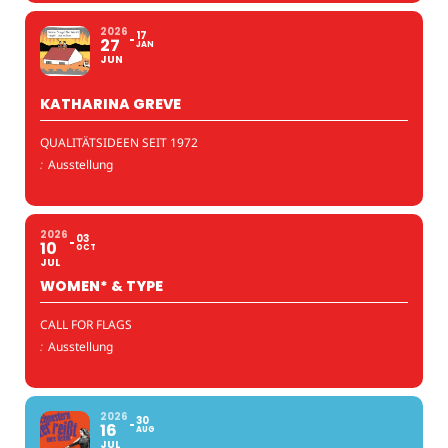
2026
17
27
JAN
JUN
KATHARINA GREVE
QUALITÄTSIDEEN SEIT 1972
:
Ausstellung
2026
03
10
OCT
JUL
WOMEN* & TYPE
CALL FOR FLAGS
:
Ausstellung
2026
30
16
AUG
JUL