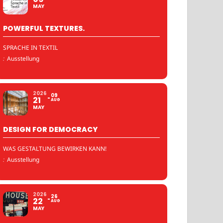
MAY
POWERFUL TEXTURES.
SPRACHE IN TEXTIL
:
Ausstellung
2026
09
21
AUG
MAY
DESIGN FOR DEMOCRACY
WAS GESTALTUNG BEWIRKEN KANN!
:
Ausstellung
2026
26
22
AUG
MAY