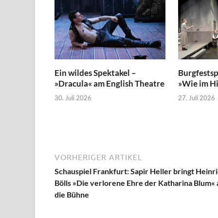
Ein wildes Spektakel –
Burgfestsp
»Dracula« am English Theatre
»Wie im H
30. Juli 2026
27. Juli 2026
VORHERIGER ARTIKEL
Schauspiel Frankfurt: Sapir Heller bringt Heinr
Bölls »Die verlorene Ehre der Katharina Blum« 
die Bühne