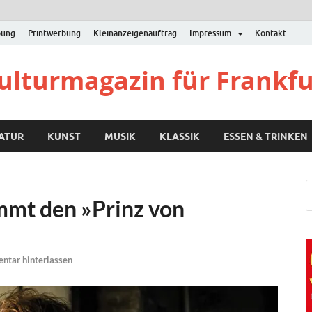
bung
Printwerbung
Kleinanzeigenauftrag
Impressum
Kontakt
Kulturmagazin für Frankf
RATUR
KUNST
MUSIK
KLASSIK
ESSEN & TRINKEN
mmt den »Prinz von
tar hinterlassen