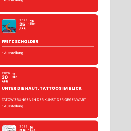
2026
25
25
OCT
APR
FRITZ SCHOLDER
:
Ausstellung
2026
13
30
SEP
APR
UNTER DIE HAUT. TATTOOS IM BLICK
TÄTOWIERUNGEN IN DER KUNST DER GEGENWART
:
Ausstellung
2026
16
09
AUG