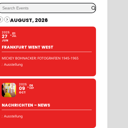
AUGUST, 2026
2025
01
27
JUL
JUN
FRANKFURT WENT WEST
MICKEY BOHNACKER: FOTOGRAFIEN 1945-1965
:
Ausstellung
2025
06
09
SEP
OCT
NACHRICHTEN – NEWS
:
Ausstellung