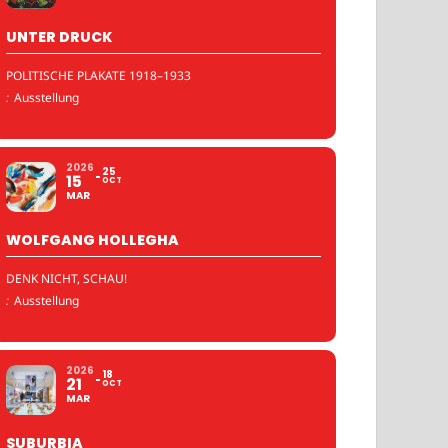
UNTER DRUCK
POLITISCHE PLAKATE 1918–1933
:
Ausstellung
2026
25
15
OCT
MAR
WOLFGANG HOLLEGHA
DENK NICHT, SCHAU!
:
Ausstellung
2026
18
21
OCT
MAR
SUBURBIA