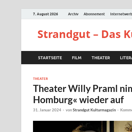
7. August 2026
Archiv
Abonnement
Internetwer
Strandgut – Das 
STARTSEITE
FILM
THEATER
LITE
THEATER
Theater Willy Praml ni
Homburg« wieder auf
31. Januar 2024
-
von
Strandgut Kulturmagazin
-
Kommen