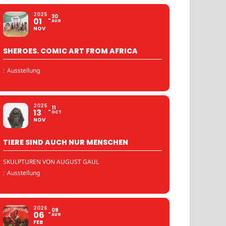
2025
30
01
AUG
NOV
SHEROES. COMIC ART FROM AFRICA
:
Ausstellung
2025
11
13
OCT
NOV
TIERE SIND AUCH NUR MENSCHEN
SKULPTUREN VON AUGUST GAUL
:
Ausstellung
2026
09
06
AUG
FEB