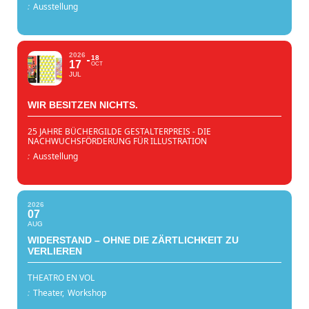
:
Ausstellung
2026
18
17
OCT
JUL
WIR BESITZEN NICHTS.
25 JAHRE BÜCHERGILDE GESTALTERPREIS - DIE
NACHWUCHSFÖRDERUNG FÜR ILLUSTRATION
:
Ausstellung
2026
07
AUG
WIDERSTAND – OHNE DIE ZÄRTLICHKEIT ZU
VERLIEREN
THEATRO EN VOL
:
Theater,
Workshop