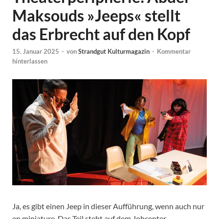
Maksouds »Jeeps« stellt
das Erbrecht auf den Kopf
15. Januar 2025
-
von
Strandgut Kulturmagazin
-
Kommentar
hinterlassen
Ja, es gibt einen Jeep in dieser Aufführung, wenn auch nur
en miniature. Das Teil steht auf dem Jobcenter-