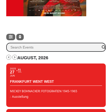
AUGUST, 2026
2025
01
27
JUL
JUN
FRANKFURT WENT WEST
MICKEY BOHNACKER: FOTOGRAFIEN 1945-1965
:
Ausstellung