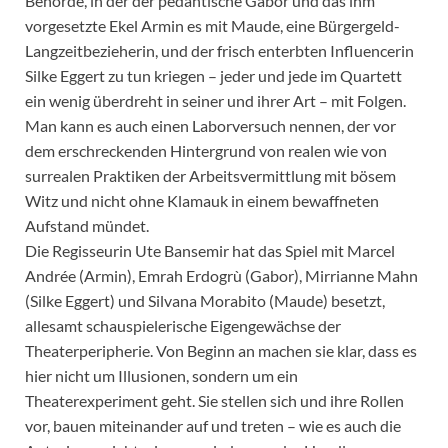
Behörde, in der der pedantische Gabor und das ihm
vorgesetzte Ekel Armin es mit Maude, eine Bürgergeld-
Langzeitbezieherin, und der frisch enterbten Influencerin
Silke Eggert zu tun kriegen – jeder und jede im Quartett
ein wenig überdreht in seiner und ihrer Art – mit Folgen.
Man kann es auch einen Laborversuch nennen, der vor
dem erschreckenden Hintergrund von realen wie von
surrealen Praktiken der Arbeitsvermittlung mit bösem
Witz und nicht ohne Klamauk in einem bewaffneten
Aufstand mündet.
Die Regisseurin Ute Bansemir hat das Spiel mit Marcel
Andrée (Armin), Emrah Erdogrù (Gabor), Mirrianne Mahn
(Silke Eggert) und Silvana Morabito (Maude) besetzt,
allesamt schauspielerische Eigengewächse der
Theaterperipherie. Von Beginn an machen sie klar, dass es
hier nicht um Illusionen, sondern um ein
Theaterexperiment geht. Sie stellen sich und ihre Rollen
vor, bauen miteinander auf und treten – wie es auch die