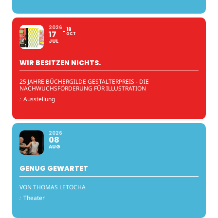
2026
18
17
OCT
JUL
WIR BESITZEN NICHTS.
25 JAHRE BÜCHERGILDE GESTALTERPREIS - DIE
NACHWUCHSFÖRDERUNG FÜR ILLUSTRATION
:
Ausstellung
2026
08
AUG
GENUG GEWARTET
VON THOMAS LETOCHA
:
Theater