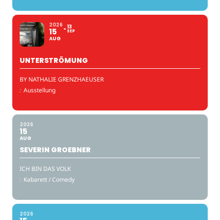
2026
13
15
SEP
AUG
UNTERSTRÖMUNG
BY NATHALIE GRENZHAEUSER
:
Ausstellung
2026
15
AUG
SEVERIN GROEBNER
ICH BIN DAS VOLK
:
Kabarett / Comedy
2026