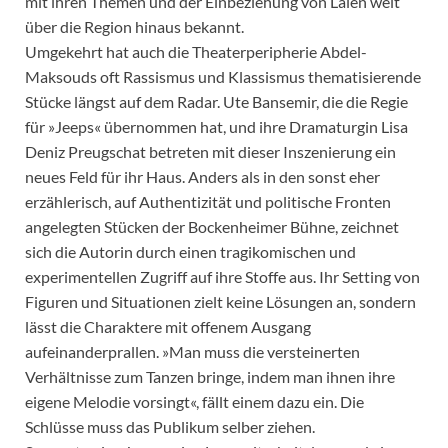
mit ihren Themen und der Einbeziehung von Laien weit
über die Region hinaus bekannt.
Umgekehrt hat auch die Theaterperipherie Abdel-
Maksouds oft Rassismus und Klassismus thematisierende
Stücke längst auf dem Radar. Ute Bansemir, die die Regie
für »Jeeps« übernommen hat, und ihre Dramaturgin Lisa
Deniz Preugschat betreten mit dieser Inszenierung ein
neues Feld für ihr Haus. Anders als in den sonst eher
erzählerisch, auf Authentizität und politische Fronten
angelegten Stücken der Bockenheimer Bühne, zeichnet
sich die Autorin durch einen tragikomischen und
experimentellen Zugriff auf ihre Stoffe aus. Ihr Setting von
Figuren und Situationen zielt keine Lösungen an, sondern
lässt die Charaktere mit offenem Ausgang
aufeinanderprallen. »Man muss die versteinerten
Verhältnisse zum Tanzen bringe, indem man ihnen ihre
eigene Melodie vorsingt«, fällt einem dazu ein. Die
Schlüsse muss das Publikum selber ziehen.