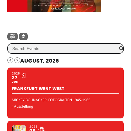
AUGUST, 2026
2025
01
27
JUL
JUN
FRANKFURT WENT WEST
MICKEY BOHNACKER: FOTOGRAFIEN 1945-1965
:
Ausstellung
2025
06
09
SEP