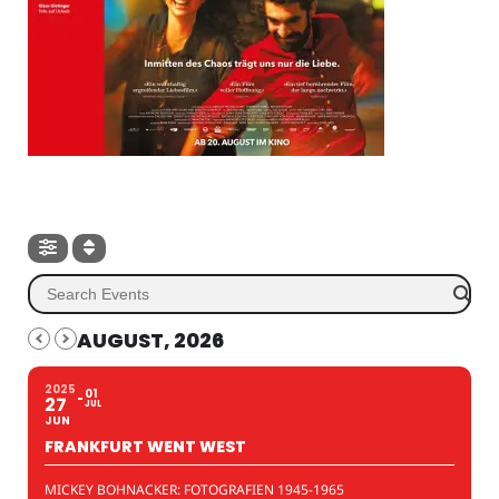
AUGUST, 2026
2025
01
27
JUL
JUN
FRANKFURT WENT WEST
MICKEY BOHNACKER: FOTOGRAFIEN 1945-1965