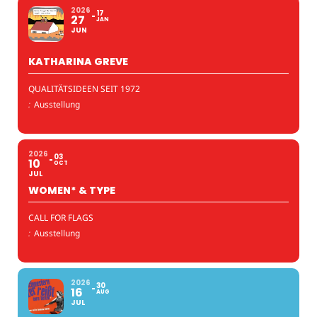
2026
17
27
JAN
JUN
KATHARINA GREVE
QUALITÄTSIDEEN SEIT 1972
:
Ausstellung
2026
03
10
OCT
JUL
WOMEN* & TYPE
CALL FOR FLAGS
:
Ausstellung
2026
30
16
AUG
JUL