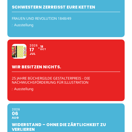
SCHWESTERN ZERREISST EURE KETTEN
FRAUEN UND REVOLUTION 1848/49
:
Ausstellung
2026
18
17
OCT
JUL
WIR BESITZEN NICHTS.
25 JAHRE BÜCHERGILDE GESTALTERPREIS - DIE
NACHWUCHSFÖRDERUNG FÜR ILLUSTRATION
:
Ausstellung
2026
06
AUG
WIDERSTAND – OHNE DIE ZÄRTLICHKEIT ZU
VERLIEREN