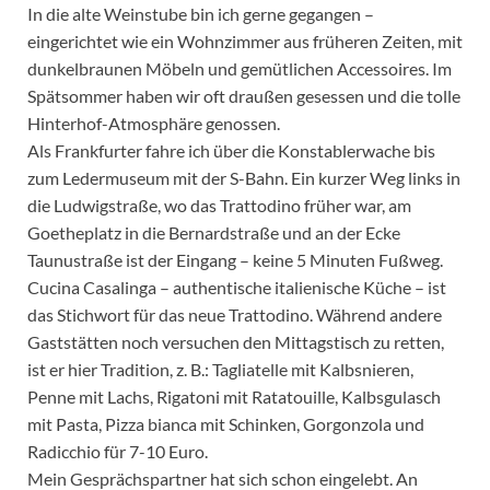
In die alte Weinstube bin ich gerne gegangen –
eingerichtet wie ein Wohnzimmer aus früheren Zeiten, mit
dunkelbraunen Möbeln und gemütlichen Accessoires. Im
Spätsommer haben wir oft draußen gesessen und die tolle
Hinterhof-Atmosphäre genossen.
Als Frankfurter fahre ich über die Konstablerwache bis
zum Ledermuseum mit der S-Bahn. Ein kurzer Weg links in
die Ludwigstraße, wo das Trattodino früher war, am
Goetheplatz in die Bernardstraße und an der Ecke
Taunustraße ist der Eingang – keine 5 Minuten Fußweg.
Cucina Casalinga – authentische italienische Küche – ist
das Stichwort für das neue Trattodino. Während andere
Gaststätten noch versuchen den Mittagstisch zu retten,
ist er hier Tradition, z. B.: Tagliatelle mit Kalbsnieren,
Penne mit Lachs, Rigatoni mit Ratatouille, Kalbsgulasch
mit Pasta, Pizza bianca mit Schinken, Gorgonzola und
Radicchio für 7-10 Euro.
Mein Gesprächspartner hat sich schon eingelebt. An