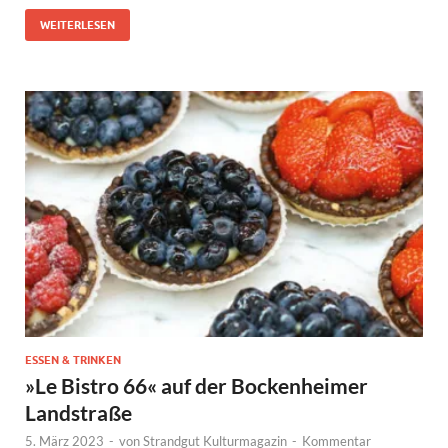
WEITERLESEN
ESSEN & TRINKEN
»Le Bistro 66« auf der Bockenheimer
Landstraße
5. März 2023
-
von
Strandgut Kulturmagazin
-
Kommentar