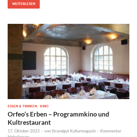
WEITERLESEN
ESSEN & TRINKEN
/
KINO
Orfeo‘s Erben – Programmkino und
Kultrestaurant
17. Oktober 2022
-
von
Strandgut Kulturmagazin
-
Kommentar
hinterlassen