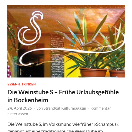
ESSEN & TRINKEN
Die Weinstube S – Frühe Urlaubsgefühle
in Bockenheim
24. April 2025
-
von
Strandgut Kulturmagazin
-
Kommentar
hinterlassen
Die Weinstube S, im Volksmund wie früher »Schampus«
genannt, ist eine traditionsreiche Weinstube im