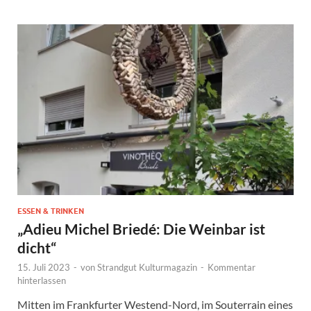
ESSEN & TRINKEN
„Adieu Michel Briedé: Die Weinbar ist
dicht“
15. Juli 2023
-
von
Strandgut Kulturmagazin
-
Kommentar
hinterlassen
Mitten im Frankfurter Westend-Nord, im Souterrain eines