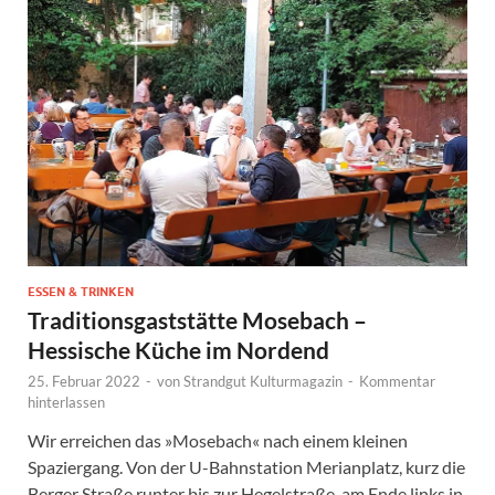
ESSEN & TRINKEN
Traditionsgaststätte Mosebach –
Hessische Küche im Nordend
25. Februar 2022
-
von
Strandgut Kulturmagazin
-
Kommentar
hinterlassen
Wir erreichen das »Mosebach« nach einem kleinen
Spaziergang. Von der U-Bahnstation Merianplatz, kurz die
Berger Straße runter bis zur Hegelstraße, am Ende links in