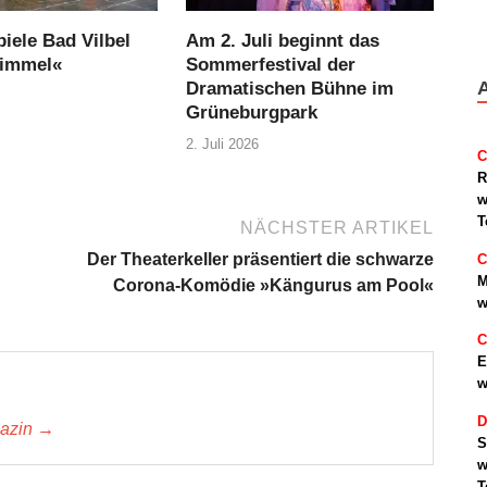
iele Bad Vilbel
Am 2. Juli beginnt das
Himmel«
Sommerfestival der
Dramatischen Bühne im
Grüneburgpark
2. Juli 2026
C
R
w
T
NÄCHSTER ARTIKEL
Der Theaterkeller präsentiert die schwarze
C
M
Corona-Komödie »Kängurus am Pool«
w
C
E
w
D
gazin →
S
w
T