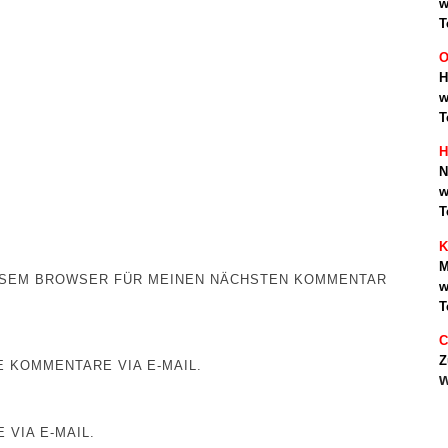
w
T
O
H
w
T
H
N
w
T
K
M
IESEM BROWSER FÜR MEINEN NÄCHSTEN KOMMENTAR
w
T
C
Z
 KOMMENTARE VIA E-MAIL.
w
 VIA E-MAIL.