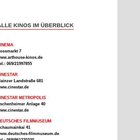
ALLE KINOS IM ÜBERBLICK
INEMA
ossmarkt 7
ww.arthouse-kinos.de
el.: 069/21997855
INESTAR
ainzer Landstraße 681
ww.cinestar.de
INESTAR METROPOLIS
schenheimer Anlage 40
ww.cinestar.de
EUTSCHES FILMMUSEUM
chaumainkai 41
ww.deutsches-filmmuseum.de
el.: 069/961220220