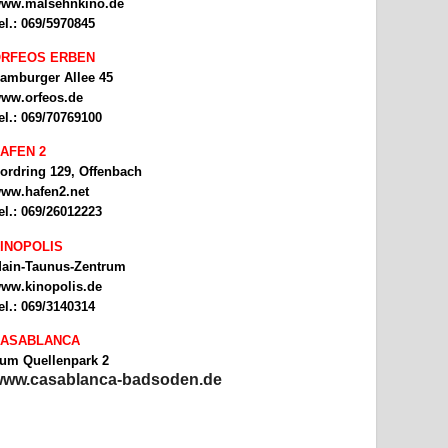
ww.malsehnkino.de
el.: 069/5970845
RFEOS ERBEN
amburger Allee 45
ww.orfeos.de
el.: 069/70769100
AFEN 2
ordring 129, Offenbach
ww.hafen2.net
el.: 069/26012223
INOPOLIS
ain-Taunus-Zentrum
ww.kinopolis.de
el.: 069/3140314
ASABLANCA
um Quellenpark 2
ww.casablanca-badsoden.de