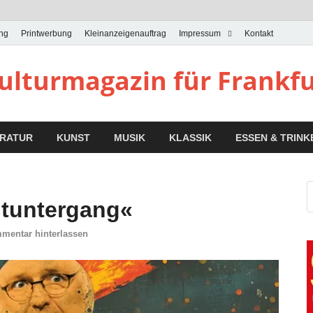
ung
Printwerbung
Kleinanzeigenauftrag
Impressum
Kontakt
Kulturmagazin für Frankf
ERATUR
KUNST
MUSIK
KLASSIK
ESSEN & TRINK
ltuntergang«
mentar hinterlassen