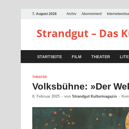
7. August 2026
Archiv
Abonnement
Internetwerb
Strandgut – Das 
STARTSEITE
FILM
THEATER
LIT
THEATER
Volksbühne: »Der We
8. Februar 2025
-
von
Strandgut Kulturmagazin
-
Kom