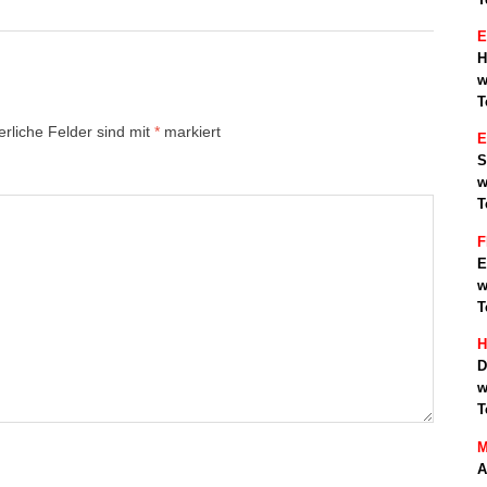
E
H
w
T
erliche Felder sind mit
*
markiert
S
w
T
F
E
w
T
H
D
w
T
M
A