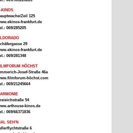
-KINOS
auptwache/Zeil 125
ww.ekinos-frankfurt.de
el.: 069/285205
ELDORADO
chäfergasse 29
ww.ekinos-frankfurt.de
el.: 069/281348
ILMFORUM HÖCHST
mmerich-Josef-Straße 46a
ww.filmforum-höchst.com
el.: 069/21245664
ARMONIE
reieichstraße 54
ww.arthouse-kinos.de
el.: 069/66371836
AL SEH'N
dlerflychtstraße 6