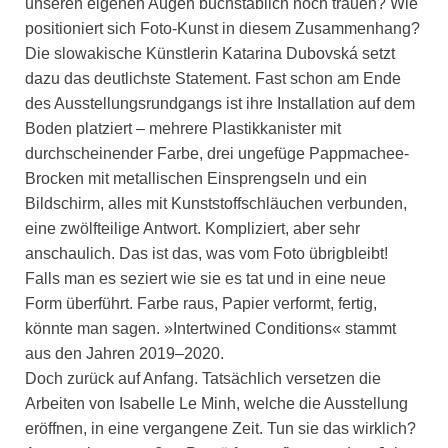
unseren eigenen Augen buchstäblich noch trauen? Wie
positioniert sich Foto-Kunst in diesem Zusammenhang?
Die slowakische Künstlerin Katarina Dubovská setzt
dazu das deutlichste Statement. Fast schon am Ende
des Ausstellungsrundgangs ist ihre Installation auf dem
Boden platziert – mehrere Plastikkanister mit
durchscheinender Farbe, drei ungefüge Pappmachee-
Brocken mit metallischen Einsprengseln und ein
Bildschirm, alles mit Kunststoffschläuchen verbunden,
eine zwölfteilige Antwort. Kompliziert, aber sehr
anschaulich. Das ist das, was vom Foto übrigbleibt!
Falls man es seziert wie sie es tat und in eine neue
Form überführt. Farbe raus, Papier verformt, fertig,
könnte man sagen. »Intertwined Conditions« stammt
aus den Jahren 2019–2020.
Doch zurück auf Anfang. Tatsächlich versetzen die
Arbeiten von Isabelle Le Minh, welche die Ausstellung
eröffnen, in eine vergangene Zeit. Tun sie das wirklich?