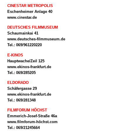
CINESTAR METROPOLIS
Eschenheimer Anlage 40
www.cinestar.de
DEUTSCHES FILMMUSEUM
Schaumainkai 41
www.deutsches-filmmuseum.de
Tel.: 069/961220220
E-KINOS
Hauptwache/Zeil 125
www.ekinos-frankfurt.de
Tel.: 069/285205
ELDORADO
Schäfergasse 29
www.ekinos-frankfurt.de
Tel.: 069/281348
FILMFORUM HÖCHST
Emmerich-Josef-Straße 46a
www.filmforum-höchst.com
Tel.: 069/21245664