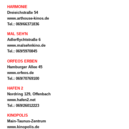
HARMONIE
Dreieichstraße 54
www.arthouse-kinos.de
Tel.: 069/66371836
MAL SEH'N
Adlerflychtstraße 6
www.malsehnkino.de
Tel.: 069/5970845
ORFEOS ERBEN
Hamburger Allee 45
www.orfeos.de
Tel.: 069/70769100
HAFEN 2
Nordring 129, Offenbach
www.hafen2.net
Tel.: 069/26012223
KINOPOLIS
Main-Taunus-Zentrum
www.kinopolis.de