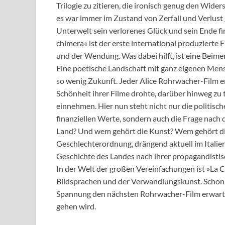
Trilogie zu zitieren, die ironisch genug den Wid
es war immer im Zustand von Zerfall und Verlust 
Unterwelt sein verlorenes Glück und sein Ende find
chimera« ist der erste international produzierte 
und der Wendung. Was dabei hilft, ist eine Beim
Eine poetische Landschaft mit ganz eigenen Mensc
so wenig Zukunft. Jeder Alice Rohrwacher-Film e
Schönheit ihrer Filme drohte, darüber hinweg zu t
einnehmen. Hier nun steht nicht nur die politisc
finanziellen Werte, sondern auch die Frage nac
Land? Und wem gehört die Kunst? Wem gehört die
Geschlechterordnung, drängend aktuell im Italien d
Geschichte des Landes nach ihrer propagandist
In der Welt der großen Vereinfachungen ist »La C
Bildsprachen und der Verwandlungskunst. Schon a
Spannung den nächsten Rohrwacher-Film erwarten
gehen wird.