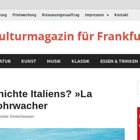
bung
Printwerbung
Kleinanzeigenauftrag
Impressum
Kontakt
Kulturmagazin für Frankf
RATUR
KUNST
MUSIK
KLASSIK
ESSEN & TRINKEN
ichte Italiens? »La
Rohrwacher
tar hinterlassen