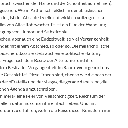
erspruch zwischen der Härte und der Schönheit aufnehmen),
gesehen. Wenn Arthur schließlich in der etruskischen
et, ist der Abschied vielleicht wirklich vollzogen. »La
Film von Alice Rohrwacher. Es ist ein Film der Wandlung
engung von Humor und Selbstironie.
hen, aber auch eine Endzeitwelt; so viel Vergangenheit,
ndet mit einem Abschied, so oder so. Die melancholische
äuschen, dass sie stets auch eine politische Haltung
he Frage nach dem Besitz der Altertümer und ihrer
h dem Besitz der Vergangenheit im Raum. Wem gehört das
 Geschichte? Diese Fragen sind, ebenso wie die nach der
er »Fratelli« und der »Lega«, die gerade dabei sind, die
ischen Agenda umzuschreiben.
himera« eine Feier von Vielschichtigkeit, Reichtum der
llein dafür muss man ihn einfach lieben. Und mit
, um zu erfahren, wohin die Reise dieser Künstlerin nun