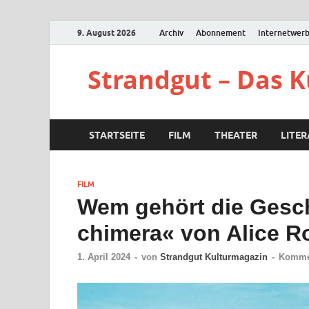
9. August 2026
Archiv
Abonnement
Internetwer
Strandgut – Das 
STARTSEITE
FILM
THEATER
LITE
FILM
Wem gehört die Gesch
chimera« von Alice 
1. April 2024
-
von
Strandgut Kulturmagazin
-
Kommen