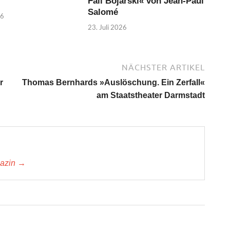
Fall Bojarski« von Jean-Paul
Salomé
26
23. Juli 2026
NÄCHSTER ARTIKEL
r
Thomas Bernhards »Auslöschung. Ein Zerfall«
am Staatstheater Darmstadt
gazin →