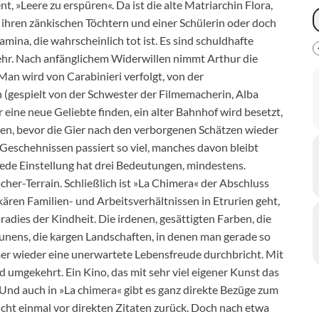
, »Leere zu erspüren«. Da ist die alte Matriarchin Flora,
t ihren zänkischen Töchtern und einer Schülerin oder doch
mina, die wahrscheinlich tot ist. Es sind schuldhafte
hr. Nach anfänglichem Widerwillen nimmt Arthur die
Man wird von Carabinieri verfolgt, von der
(gespielt von der Schwester der Filmemacherin, Alba
r eine neue Geliebte finden, ein alter Bahnhof wird besetzt,
en, bevor die Gier nach den verborgenen Schätzen wieder
eschehnissen passiert so viel, manches davon bleibt
ede Einstellung hat drei Bedeutungen, mindestens.
er-Terrain. Schließlich ist »La Chimera« der Abschluss
ekären Familien- und Arbeitsverhältnissen in Etrurien geht,
dies der Kindheit. Die irdenen, gesättigten Farben, die
taunens, die kargen Landschaften, in denen man gerade so
er wieder eine unerwartete Lebensfreude durchbricht. Mit
umgekehrt. Ein Kino, das mit sehr viel eigener Kunst das
t. Und auch in »La chimera« gibt es ganz direkte Bezüge zum
cht einmal vor direkten Zitaten zurück. Doch nach etwa