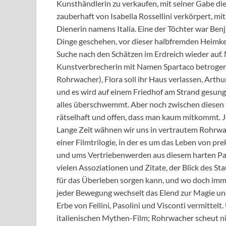
Kunsthändlerin zu verkaufen, mit seiner Gabe dient
zauberhaft von Isabella Rossellini verkörpert, mi
Dienerin namens Italia. Eine der Töchter war Benja
Dinge geschehen, vor dieser halbfremden Heimke
Suche nach den Schätzen im Erdreich wieder auf. 
Kunstverbrecherin mit Namen Spartaco betrogen 
Rohrwacher), Flora soll ihr Haus verlassen, Arthu
und es wird auf einem Friedhof am Strand gesung
alles überschwemmt. Aber noch zwischen diesen G
rätselhaft und offen, dass man kaum mitkommt. J
Lange Zeit wähnen wir uns in vertrautem Rohrwach
einer Filmtrilogie, in der es um das Leben von pr
und ums Vertriebenwerden aus diesem harten Para
vielen Assoziationen und Zitate, der Blick des S
für das Überleben sorgen kann, und wo doch imm
jeder Bewegung wechselt das Elend zur Magie und 
Erbe von Fellini, Pasolini und Visconti vermittel
italienischen Mythen-Film; Rohrwacher scheut ni