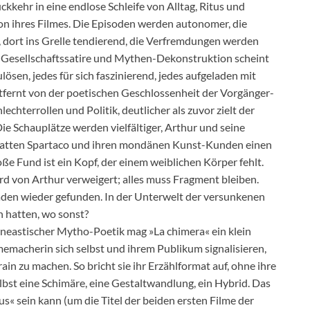
kkehr in eine endlose Schleife von Alltag, Ritus und
on ihres Filmes. Die Episoden werden autonomer, die
n, dort ins Grelle tendierend, die Verfremdungen werden
s, Gesellschaftssatire und Mythen-Dekonstruktion scheint
ulösen, jedes für sich faszinierend, jedes aufgeladen mit
ernt von der poetischen Geschlossenheit der Vorgänger-
echterrollen und Politik, deutlicher als zuvor zielt der
ie Schauplätze werden vielfältiger, Arthur und seine
statten Spartaco und ihren mondänen Kunst-Kunden einen
ße Fund ist ein Kopf, der einem weiblichen Körper fehlt.
d von Arthur verweigert; alles muss Fragment bleiben.
aden wieder gefunden. In der Unterwelt der versunkenen
n hatten, wo sonst?
eastischer Mytho-Poetik mag »La chimera« ein klein
lmemacherin sich selbst und ihrem Publikum signalisieren,
ain zu machen. So bricht sie ihr Erzählformat auf, ohne ihre
lbst eine Schimäre, eine Gestaltwandlung, ein Hybrid. Das
« sein kann (um die Titel der beiden ersten Filme der