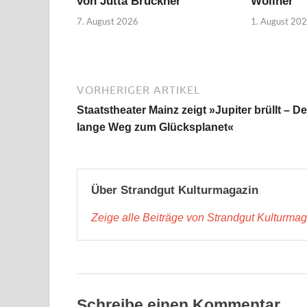
von Jutta Brückner
Wollner
7. August 2026
1. August 20
VORHERIGER ARTIKEL
Staatstheater Mainz zeigt »Jupiter brüllt – De
lange Weg zum Glücksplanet«
Über Strandgut Kulturmagazin
Zeige alle Beiträge von Strandgut Kulturma
Schreibe einen Kommentar