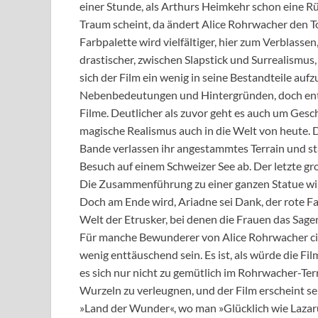
einer Stunde, als Arthurs Heimkehr schon eine Rüc
Traum scheint, da ändert Alice Rohrwacher den T
Farbpalette wird vielfältiger, hier zum Verblasse
drastischer, zwischen Slapstick und Surrealismu
sich der Film ein wenig in seine Bestandteile aufz
Nebenbedeutungen und Hintergründen, doch entf
Filme. Deutlicher als zuvor geht es auch um Geschl
magische Realismus auch in die Welt von heute. D
Bande verlassen ihr angestammtes Terrain und 
Besuch auf einem Schweizer See ab. Der letzte gro
Die Zusammenführung zu einer ganzen Statue wir
Doch am Ende wird, Ariadne sei Dank, der rote F
Welt der Etrusker, bei denen die Frauen das Sage
Für manche Bewunderer von Alice Rohrwacher cin
wenig enttäuschend sein. Es ist, als würde die Fi
es sich nur nicht zu gemütlich im Rohrwacher-Terr
Wurzeln zu verleugnen, und der Film erscheint se
»Land der Wunder«, wo man »Glücklich wie Lazarus