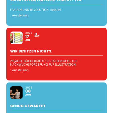
FRAUEN UND REVOLUTION 1848/49
:
Ausstellung
2026
18
17
OCT
JUL
WIR BESITZEN NICHTS.
25 JAHRE BÜCHERGILDE GESTALTERPREIS - DIE
NACHWUCHSFÖRDERUNG FÜR ILLUSTRATION
:
Ausstellung
2026
08
AUG
GENUG GEWARTET