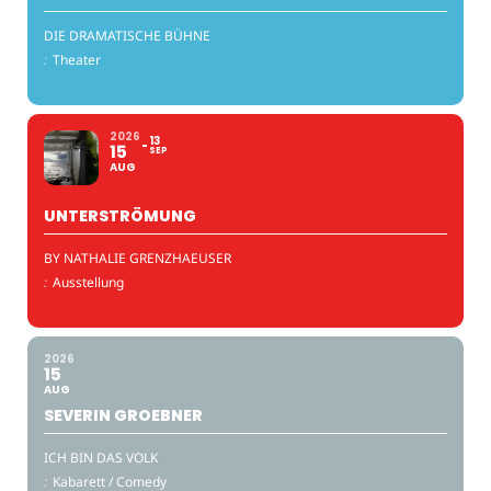
DIE DRAMATISCHE BÜHNE
:
Theater
2026
13
15
SEP
AUG
UNTERSTRÖMUNG
BY NATHALIE GRENZHAEUSER
:
Ausstellung
2026
15
AUG
SEVERIN GROEBNER
ICH BIN DAS VOLK
:
Kabarett / Comedy