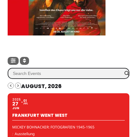
AUGUST, 2026
2025
01
27
JUL
JUN
FRANKFURT WENT WEST
MICKEY BOHNACKER: FOTOGRAFIEN 1945-1965
:
Ausstellung