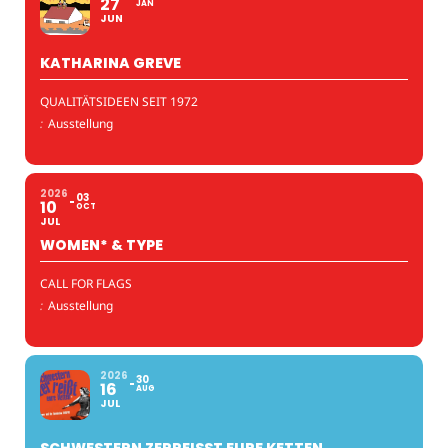
27
JAN
JUN
KATHARINA GREVE
QUALITÄTSIDEEN SEIT 1972
:
Ausstellung
2026
03
10
OCT
JUL
WOMEN* & TYPE
CALL FOR FLAGS
:
Ausstellung
2026
30
16
AUG
JUL
SCHWESTERN ZERREISST EURE KETTEN