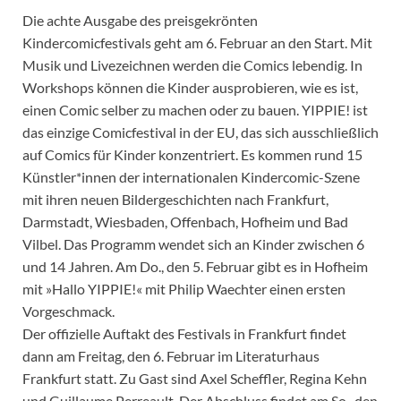
Die achte Ausgabe des preisgekrönten
Kindercomicfestivals geht am 6. Februar an den Start. Mit
Musik und Livezeichnen werden die Comics lebendig. In
Workshops können die Kinder ausprobieren, wie es ist,
einen Comic selber zu machen oder zu bauen. YIPPIE! ist
das einzige Comicfestival in der EU, das sich ausschließlich
auf Comics für Kinder konzentriert. Es kommen rund 15
Künstler*innen der internationalen Kindercomic-Szene
mit ihren neuen Bildergeschichten nach Frankfurt,
Darmstadt, Wiesbaden, Offenbach, Hofheim und Bad
Vilbel. Das Programm wendet sich an Kinder zwischen 6
und 14 Jahren. Am Do., den 5. Februar gibt es in Hofheim
mit »Hallo YIPPIE!« mit Philip Waechter einen ersten
Vorgeschmack.
Der offizielle Auftakt des Festivals in Frankfurt findet
dann am Freitag, den 6. Februar im Literaturhaus
Frankfurt statt. Zu Gast sind Axel Scheffler, Regina Kehn
und Guillaume Perreault. Der Abschluss findet am So., den