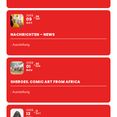
2025
06
09
SEP
OCT
NACHRICHTEN – NEWS
:
Ausstellung
2025
30
01
AUG
NOV
SHEROES. COMIC ART FROM AFRICA
:
Ausstellung
2025
11
13
OCT