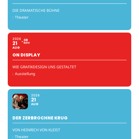
DIE DRAMATISCHE BÜHNE
:
Theater
2026
08
21
NOV
AUG
ON DISPLAY
WIE GRAFIKDESIGN UNS GESTALTET
:
Ausstellung
2026
21
AUG
DER ZERBROCHNE KRUG
VON HEINRICH VON KLEIST
:
Theater