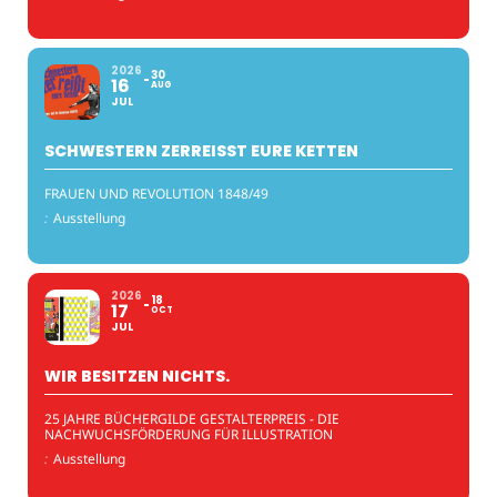
2026
30
16
AUG
JUL
SCHWESTERN ZERREISST EURE KETTEN
FRAUEN UND REVOLUTION 1848/49
:
Ausstellung
2026
18
17
OCT
JUL
WIR BESITZEN NICHTS.
25 JAHRE BÜCHERGILDE GESTALTERPREIS - DIE
NACHWUCHSFÖRDERUNG FÜR ILLUSTRATION
:
Ausstellung