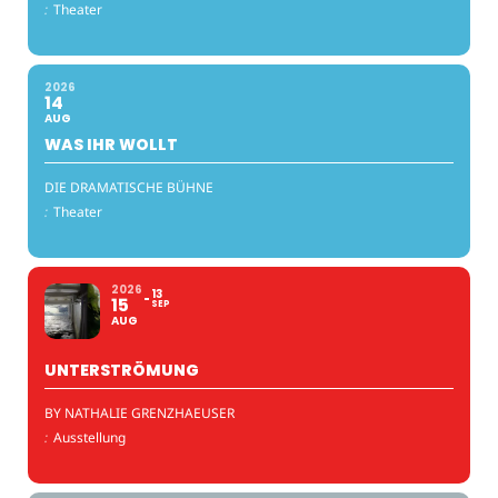
:
Theater
2026
14
AUG
WAS IHR WOLLT
DIE DRAMATISCHE BÜHNE
:
Theater
2026
13
15
SEP
AUG
UNTERSTRÖMUNG
BY NATHALIE GRENZHAEUSER
:
Ausstellung