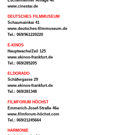
Eschenheimer Anlage 40
www.cinestar.de
DEUTSCHES FILMMUSEUM
Schaumainkai 41
www.deutsches-filmmuseum.de
Tel.: 069/961220220
E-KINOS
Hauptwache/Zeil 125
www.ekinos-frankfurt.de
Tel.: 069/285205
ELDORADO
Schäfergasse 29
www.ekinos-frankfurt.de
Tel.: 069/281348
FILMFORUM HÖCHST
Emmerich-Josef-Straße 46a
www.filmforum-höchst.com
Tel.: 069/21245664
HARMONIE