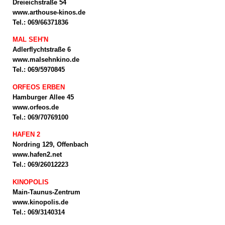
Dreieichstraße 54
www.arthouse-kinos.de
Tel.: 069/66371836
MAL SEH'N
Adlerflychtstraße 6
www.malsehnkino.de
Tel.: 069/5970845
ORFEOS ERBEN
Hamburger Allee 45
www.orfeos.de
Tel.: 069/70769100
HAFEN 2
Nordring 129, Offenbach
www.hafen2.net
Tel.: 069/26012223
KINOPOLIS
Main-Taunus-Zentrum
www.kinopolis.de
Tel.: 069/3140314