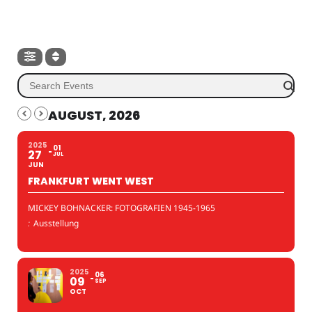
AUGUST, 2026
2025
01
27
JUL
JUN
FRANKFURT WENT WEST
MICKEY BOHNACKER: FOTOGRAFIEN 1945-1965
:
Ausstellung
2025
06
09
SEP
OCT