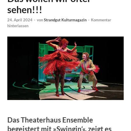
sehen!!!
24. April 2024
-
von
Strandgut Kulturmagazin
-
Kommentar
hinterlassen
Das Theaterhaus Ensemble
begeistert mit »Swingin‘«, zeigt es