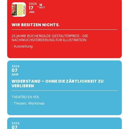
2026
18
17
OCT
JUL
WIR BESITZEN NICHTS.
25 JAHRE BÜCHERGILDE GESTALTERPREIS - DIE
NACHWUCHSFÖRDERUNG FÜR ILLUSTRATION
:
Ausstellung
2026
07
AUG
WIDERSTAND – OHNE DIE ZÄRTLICHKEIT ZU
VERLIEREN
THEATRO EN VOL
:
Theater,
Workshop
2026
07