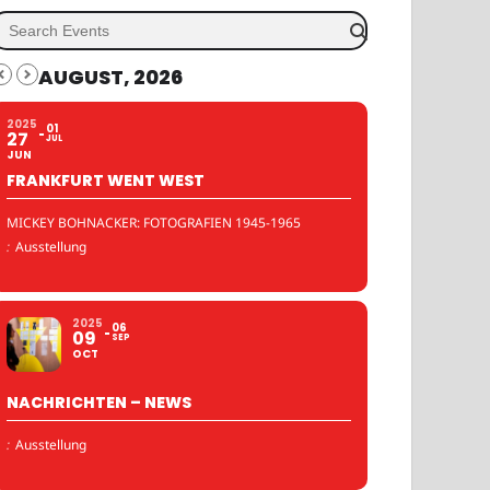
AUGUST, 2026
2025
01
27
JUL
JUN
FRANKFURT WENT WEST
MICKEY BOHNACKER: FOTOGRAFIEN 1945-1965
:
Ausstellung
2025
06
09
SEP
OCT
NACHRICHTEN – NEWS
:
Ausstellung