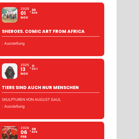
2025
30
01
AUG
NOV
SHEROES. COMIC ART FROM AFRICA
:
Ausstellung
2025
11
13
OCT
NOV
TIERE SIND AUCH NUR MENSCHEN
SKULPTUREN VON AUGUST GAUL
:
Ausstellung
2026
09
06
AUG
FEB