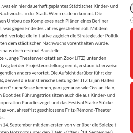
 was ein hier dauerhaft geplantes Städtisches Kinder- und
n Nachwuchs in der Stadt. Wenn es denn kommt. Die
en Umbau des Komplexes nach Plänen eines Berliner
en, was gegen Ende des Jahres geschehen soll. Mit dem
rd, verfolgt die Initiative zugleich die Strategie, der Politik
alten dem städtischen Nachwuchs vorenthalten würde.
shaus doch erstmal Baustelle.
te »Junge Theaterwerkstatt am Zoo« (JTZ) unter den
rtwig bei der Projektvorstellung nennt, erstaunlicherweise
tlich anders verortet. Die Aufsicht darüber führt der
derweil die künstlerische Leitung der JTZ Liljan Halfen
 TheaterGrueneSosse kennen, ganz genauso wie Ossian Hain,
im Boot des Führungstrios sitzen auch die aus Kinder- und
peration Paradiesvogel und das Festival Starke Stücke.
r das vor Jahresfrist geschlossene Fritz-Rémond-Theater
ds.
 14. September mit dem ersten von vier über die Spielzeit
nten Hotspots unter den Titeln »Offen« (14. September),