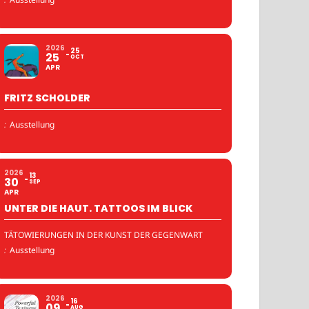
2026
25
25
OCT
APR
FRITZ SCHOLDER
:
Ausstellung
2026
13
30
SEP
APR
UNTER DIE HAUT. TATTOOS IM BLICK
TÄTOWIERUNGEN IN DER KUNST DER GEGENWART
:
Ausstellung
2026
16
09
AUG