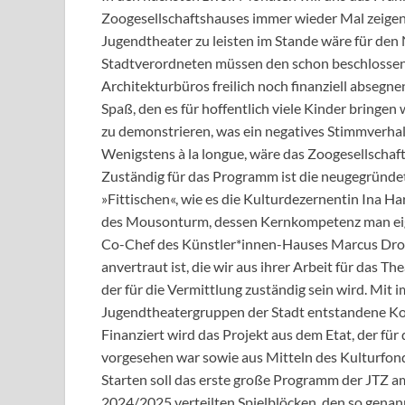
Zoogesellschaftshauses immer wieder Mal zeigen,
Jugendtheater zu leisten im Stande wäre für de
Stadtverordneten müssen den schon beschlossen
Architekturbüros freilich noch finanziell absegn
Spaß, den es für hoffentlich viele Kinder bringen wi
zu demonstrieren, was ein negatives Stimmverh
Wenigstens à la longue, wäre das Zoogesellschaft
Zuständig für das Programm ist die neugegründe
»Fittischen«, wie es die Kulturdezernentin Ina Ha
des Mousonturm, dessen Kernkompetenz man eigen
Co-Chef des Künstler*innen-Hauses Marcus Droß, 
anvertraut ist, die wir aus ihrer Arbeit für das
der für die Vermittlung zuständig sein wird. Mit 
Jugendtheatergruppen der Stadt entstandene Koo
Finanziert wird das Projekt aus dem Etat, der fü
vorgesehen war sowie aus Mitteln des Kulturfon
Starten soll das erste große Programm der JTZ am
2024/2025 verteilten Spielblöcken, den so genan