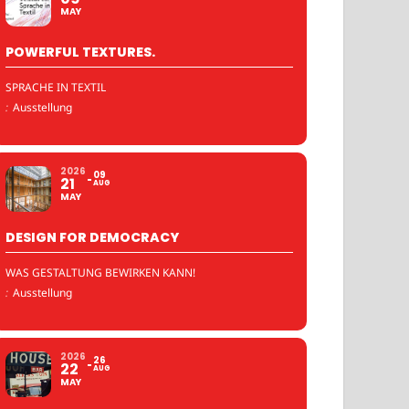
MAY
POWERFUL TEXTURES.
SPRACHE IN TEXTIL
:
Ausstellung
2026
09
21
AUG
MAY
DESIGN FOR DEMOCRACY
WAS GESTALTUNG BEWIRKEN KANN!
:
Ausstellung
2026
26
22
AUG
MAY