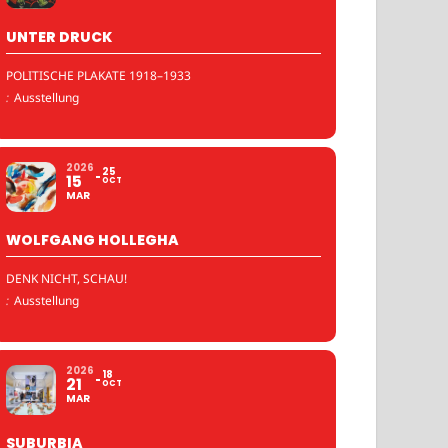
UNTER DRUCK
POLITISCHE PLAKATE 1918–1933
:
Ausstellung
2026
25
15
OCT
MAR
WOLFGANG HOLLEGHA
DENK NICHT, SCHAU!
:
Ausstellung
2026
18
21
OCT
MAR
SUBURBIA