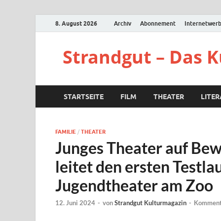
8. August 2026
Archiv
Abonnement
Internetwer
Strandgut – Das 
STARTSEITE
FILM
THEATER
LITE
FAMILIE
/
THEATER
Junges Theater auf Be
leitet den ersten Testla
Jugendtheater am Zoo
12. Juni 2024
-
von
Strandgut Kulturmagazin
-
Kommenta