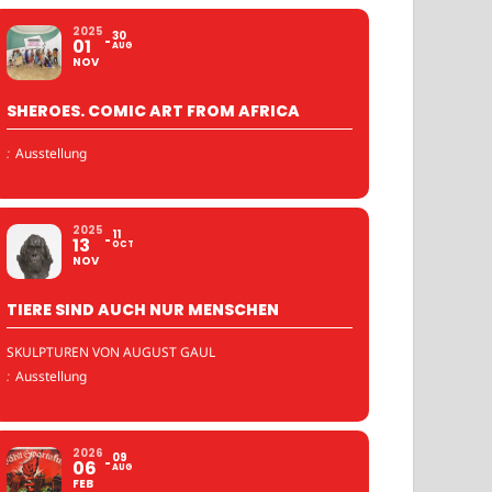
2025
30
01
AUG
NOV
SHEROES. COMIC ART FROM AFRICA
:
Ausstellung
2025
11
13
OCT
NOV
TIERE SIND AUCH NUR MENSCHEN
SKULPTUREN VON AUGUST GAUL
:
Ausstellung
2026
09
06
AUG
FEB