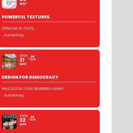
MAY
POWERFUL TEXTURES.
SPRACHE IN TEXTIL
:
Ausstellung
2026
09
21
AUG
MAY
DESIGN FOR DEMOCRACY
WAS GESTALTUNG BEWIRKEN KANN!
:
Ausstellung
2026
26
22
AUG
MAY