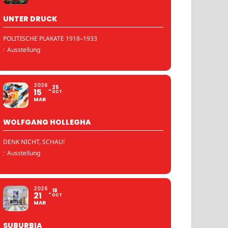
UNTER DRUCK
POLITISCHE PLAKATE 1918–1933
:
Ausstellung
2026
25
15
OCT
MAR
WOLFGANG HOLLEGHA
DENK NICHT, SCHAU!
:
Ausstellung
2026
18
21
OCT
MAR
SUBURBIA