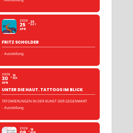
2026
25
25
OCT
APR
FRITZ SCHOLDER
:
Ausstellung
2026
13
30
SEP
APR
UNTER DIE HAUT. TATTOOS IM BLICK
TÄTOWIERUNGEN IN DER KUNST DER GEGENWART
:
Ausstellung
2026
16
09
AUG