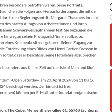
ren besonders betroffen waren. Seine Portraits,
aulichen die Folgen und Herausforderungen, die mit der
 durch den Regierungsantritt Margaret Thatchers im Jahr
en des harten Alltags von Arbeiter*innen und ihren
hlsamen Schwarzweißaufnahmen fest. Sie bezeugen die
ume hinweg zu seinen Protagonist*innen aufbaute.
Sohn eines Kneipenbesitzers geboren. Seinen Zugang zur
 die Entdeckung eines Bildes von Henri Cartier-Bresson in
 so tief, dass er beschloss, seine Hotellehre abzubrechen
 besonders aus Killips Zeit auf der Isle of Man und läuft
 zum »Open Saturday« am 20. April 2024 von 11 bis 16
 besichtigt werden. Der Eintritt ist frei.
 Personen) können per E-Mail unter foundation@deutsche-
ion, The Cube, Mergenthaler-allee 61, 65760 Eschborn.