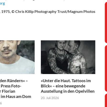
org
e, 1975, © Chris Killip Photography Trust/Magnum Photos
 den Rändern« –
»Unter die Haut. Tattoos im
Press Foto-
Blick« – eine bewegende
r Florian
Ausstellung in den Opelvillen
 im Haus am Dom
20. Juli 2026
26