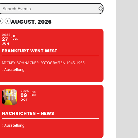
AUGUST, 2026
2025
01
27
JUL
JUN
FRANKFURT WENT WEST
MICKEY BOHNACKER: FOTOGRAFIEN 1945-1965
:
Ausstellung
2025
06
09
SEP
OCT
NACHRICHTEN – NEWS
:
Ausstellung