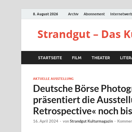
8. August 2026
Archiv
Abonnement
Internetwer
Strandgut – Das 
STARTSEITE
FILM
THEATER
LITE
AKTUELLE AUSSTELLUNG
Deutsche Börse Photog
präsentiert die Ausstell
Retrospective« noch bis
16. April 2024
-
von
Strandgut Kulturmagazin
-
Komment