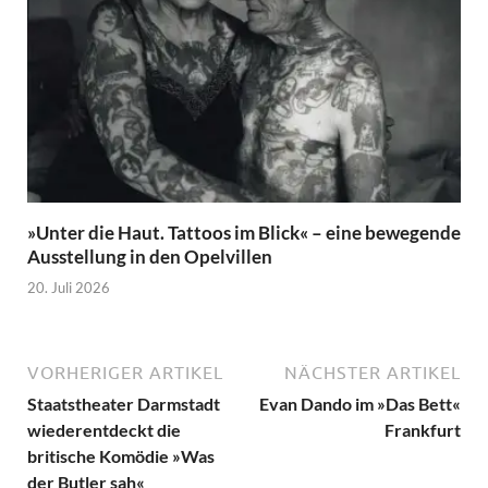
»Unter die Haut. Tattoos im Blick« – eine bewegende
Ausstellung in den Opelvillen
20. Juli 2026
VORHERIGER ARTIKEL
NÄCHSTER ARTIKEL
Staatstheater Darmstadt
Evan Dando im »Das Bett«
wiederentdeckt die
Frankfurt
britische Komödie »Was
der Butler sah«