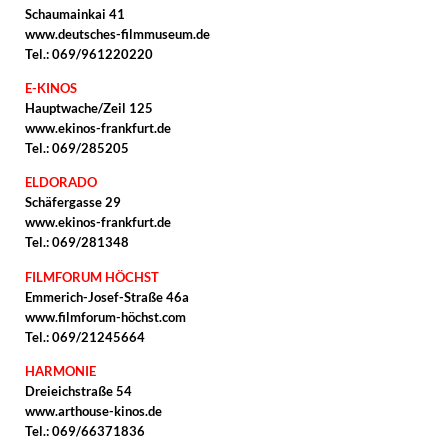
Schaumainkai 41
www.deutsches-filmmuseum.de
Tel.: 069/961220220
E-KINOS
Hauptwache/Zeil 125
www.ekinos-frankfurt.de
Tel.: 069/285205
ELDORADO
Schäfergasse 29
www.ekinos-frankfurt.de
Tel.: 069/281348
FILMFORUM HÖCHST
Emmerich-Josef-Straße 46a
www.filmforum-höchst.com
Tel.: 069/21245664
HARMONIE
Dreieichstraße 54
www.arthouse-kinos.de
Tel.: 069/66371836