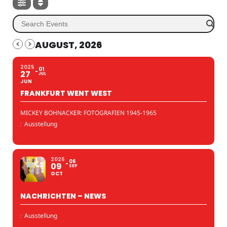
AUGUST, 2026
2025
01
27
JUL
JUN
FRANKFURT WENT WEST
MICKEY BOHNACKER: FOTOGRAFIEN 1945-1965
:
Ausstellung
2025
06
09
SEP
OCT
NACHRICHTEN – NEWS
:
Ausstellung