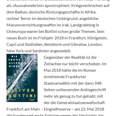
als »Ausnahmekrimi« apostrophiert. Kriegsverbrechen auf
dem Balkan, deutsche Rüstungsgeschäfte in Afrika,
rechter Terror im deutschen Untergrund, angebliche
Massenvernichtungswaffen im Irak, Landgrabbing in
Osteuropa waren bei Bottini schon große Themen. Sein
neues Buch ist im Frühjahr 2018 in Frankfurt, Königstein,
Capri und Süditalien, Benidorm und Gibraltar, London,
New York und Sardinien angesiedelt.
Gegenüber der Realität ist die
Zeitachse nur leicht verschoben. Im
Mai 2018 hätte die im Roman
ermittelnde Frankfurter
Staatsanwältin mit der dann 948
Seiten umfassenden Anklageschrift
mehr als genug zu tun gehabt, mit
der die Generalstaatsanwaltschaft
Frankfurt am Main – Eingreifreserve – am 22. Mai 2018
die bundesweit erste Anklage wegen des Verdachts der