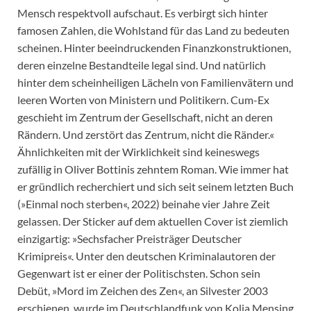
Mensch respektvoll aufschaut. Es verbirgt sich hinter
famosen Zahlen, die Wohlstand für das Land zu bedeuten
scheinen. Hinter beeindruckenden Finanzkonstruktionen,
deren einzelne Bestandteile legal sind. Und natürlich
hinter dem scheinheiligen Lächeln von Familienvätern und
leeren Worten von Ministern und Politikern. Cum-Ex
geschieht im Zentrum der Gesellschaft, nicht an deren
Rändern. Und zerstört das Zentrum, nicht die Ränder.«
Ähnlichkeiten mit der Wirklichkeit sind keineswegs
zufällig in Oliver Bottinis zehntem Roman. Wie immer hat
er gründlich recherchiert und sich seit seinem letzten Buch
(»Einmal noch sterben«, 2022) beinahe vier Jahre Zeit
gelassen. Der Sticker auf dem aktuellen Cover ist ziemlich
einzigartig: »Sechsfacher Preisträger Deutscher
Krimipreis«. Unter den deutschen Kriminalautoren der
Gegenwart ist er einer der Politischsten. Schon sein
Debüt, »Mord im Zeichen des Zen«, an Silvester 2003
erschienen, wurde im Deutschlandfunk von Kolja Mensing