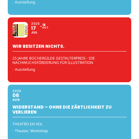
:
Ausstellung
2026
18
17
OCT
JUL
WIR BESITZEN NICHTS.
25 JAHRE BÜCHERGILDE GESTALTERPREIS - DIE
NACHWUCHSFÖRDERUNG FÜR ILLUSTRATION
:
Ausstellung
2026
06
AUG
WIDERSTAND – OHNE DIE ZÄRTLICHKEIT ZU
VERLIEREN
THEATRO EN VOL
:
Theater,
Workshop