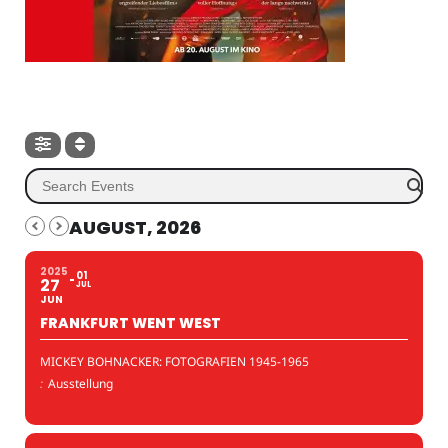
AUGUST, 2026
2025
01
27
JUL
JUN
FRANKFURT WENT WEST
MICKEY BOHNACKER: FOTOGRAFIEN 1945-1965
:
Ausstellung