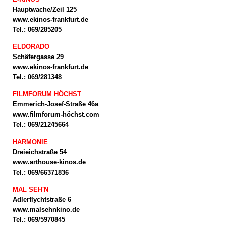
Hauptwache/Zeil 125
www.ekinos-frankfurt.de
Tel.: 069/285205
ELDORADO
Schäfergasse 29
www.ekinos-frankfurt.de
Tel.: 069/281348
FILMFORUM HÖCHST
Emmerich-Josef-Straße 46a
www.filmforum-höchst.com
Tel.: 069/21245664
HARMONIE
Dreieichstraße 54
www.arthouse-kinos.de
Tel.: 069/66371836
MAL SEH'N
Adlerflychtstraße 6
www.malsehnkino.de
Tel.: 069/5970845