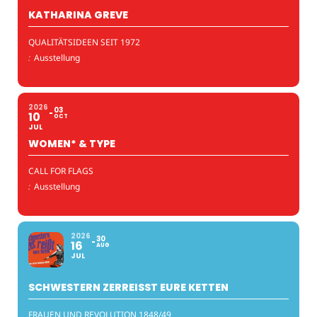
KATHARINA GREVE
QUALITÄTSIDEEN SEIT 1972
:
Ausstellung
2026
03
10
OCT
JUL
WOMEN* & TYPE
CALL FOR FLAGS
:
Ausstellung
2026
30
16
AUG
JUL
SCHWESTERN ZERREISST EURE KETTEN
FRAUEN UND REVOLUTION 1848/49