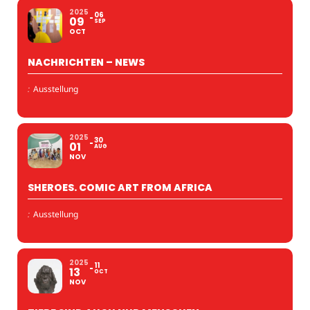
2025
06
09
SEP
OCT
NACHRICHTEN – NEWS
:
Ausstellung
2025
30
01
AUG
NOV
SHEROES. COMIC ART FROM AFRICA
:
Ausstellung
2025
11
13
OCT
NOV