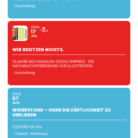
:
Ausstellung
2026
18
17
OCT
JUL
WIR BESITZEN NICHTS.
25 JAHRE BÜCHERGILDE GESTALTERPREIS - DIE
NACHWUCHSFÖRDERUNG FÜR ILLUSTRATION
:
Ausstellung
2026
07
AUG
WIDERSTAND – OHNE DIE ZÄRTLICHKEIT ZU
VERLIEREN
THEATRO EN VOL
:
Theater,
Workshop