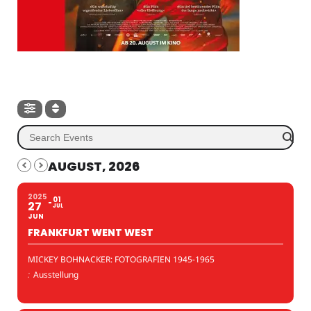
AUGUST, 2026
2025
01
27
JUL
JUN
FRANKFURT WENT WEST
MICKEY BOHNACKER: FOTOGRAFIEN 1945-1965
:
Ausstellung